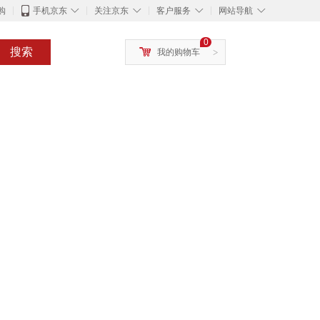
◇
◇
◇
◇
购
手机京东
关注京东
客户服务
网站导航
0
搜索
我的购物车
>