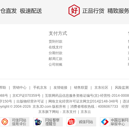
好
直发，极速配送
正品行货，精致服务
支付方式
货到付款
在线支付
分期付款
邮局汇款
公司转账
帮助
|
营销中心
|
手机京东
|
友情链接
|
销售联盟
|
京东社区
|
风险监测
088号
| 京ICP证070359号 |
互联网药品信息服务资格证编号(京)-经营性-2014-0008
150号 |
出版物经营许可证
|
网络文化经营许可证京网文[2014]2148-348号
| 违
pyright © 2004-2026 京东JD.com 版权所有 | 消费者维权热线：4006067733
经营
京东旗下网站：
京东支付
|
京东云