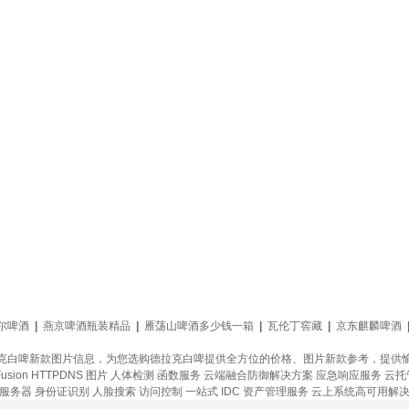
尔啤酒
|
燕京啤酒瓶装精品
|
雁荡山啤酒多少钱一箱
|
瓦伦丁窖藏
|
京东麒麟啤酒
克白啤新款图片信息，为您选购德拉克白啤提供全方位的价格、图片新款参考，提供
usion
HTTPDNS
图片
人体检测
函数服务
云端融合防御解决方案
应急响应服务
云托
理服务器
身份证识别
人脸搜索
访问控制
一站式
IDC 资产管理服务
云上系统高可用解