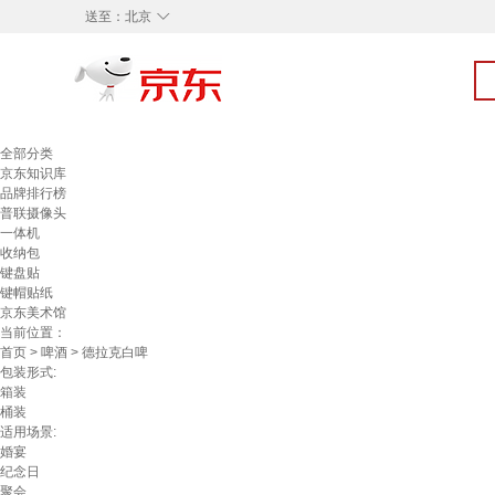
◇
送至：
北京
全部分类
京东知识库
品牌排行榜
普联摄像头
一体机
收纳包
键盘贴
键帽贴纸
京东美术馆
当前位置：
首页
>
啤酒
> 德拉克白啤
包装形式:
箱装
桶装
适用场景:
婚宴
纪念日
聚会