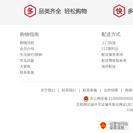
多
快
品类齐全，轻松购物
多仓
购物指南
配送方式
购物流程
上门自提
会员介绍
211限时达
生活旅行/团购
配送服务查询
常见问题
配送费收取标准
大家电
海外配送
联系客服
关于我们
|
联系我们
|
联系客服
|
合作招商
|
商家
京公网安备 11000002000
互联网出版许可证编号新出网证(京)字
Co