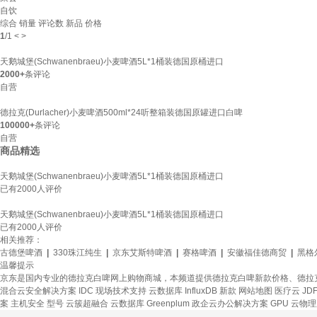
自饮
综合
销量
评论数
新品
价格
1
/
1
<
>
天鹅城堡(Schwanenbraeu)小麦啤酒5L*1桶装德国原桶进口
2000+
条评论
自营
德拉克(Durlacher)小麦啤酒500ml*24听整箱装德国原罐进口白啤
100000+
条评论
自营
商品精选
天鹅城堡(Schwanenbraeu)小麦啤酒5L*1桶装德国原桶进口
已有
2000
人评价
天鹅城堡(Schwanenbraeu)小麦啤酒5L*1桶装德国原桶进口
已有
2000
人评价
相关推荐：
古德堡啤酒
|
330珠江纯生
|
京东艾斯特啤酒
|
赛格啤酒
|
安徽福佳德商贸
|
黑格
温馨提示
京东是国内专业的德拉克白啤网上购物商城，本频道提供德拉克白啤新款价格、德拉
混合云安全解决方案
IDC 现场技术支持
云数据库 InfluxDB
新款
网站地图
医疗云
JDF
案
主机安全
型号
云簇超融合
云数据库 Greenplum
政企云办公解决方案
GPU 云物