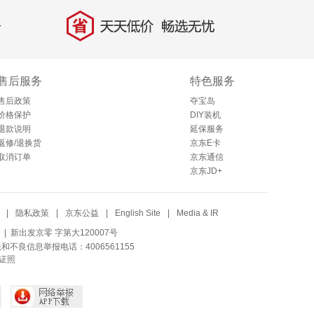
省
天天低价，畅选无忧
售后服务
特色服务
售后政策
夺宝岛
价格保护
DIY装机
退款说明
延保服务
返修/退换货
京东E卡
取消订单
京东通信
京东JD+
|
隐私政策
|
京东公益
|
English Site
|
Media & IR
| 新出发京零 字第大120007号
法和不良信息举报电话：4006561155
证照