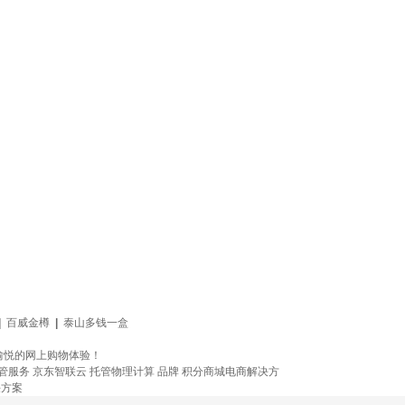
|
百威金樽
|
泰山多钱一盒
愉悦的网上购物体验！
管服务
京东智联云
托管物理计算
品牌
积分商城电商解决方
决方案