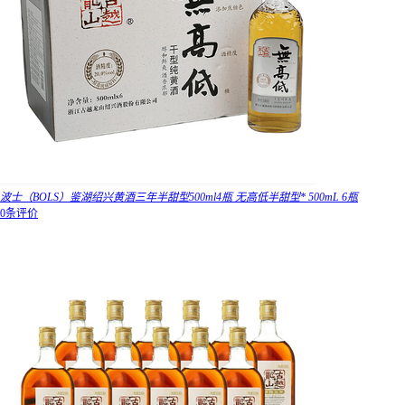
波士（BOLS）鉴湖绍兴黄酒三年半甜型500ml4瓶 无高低半甜型* 500mL 6瓶
0条评价