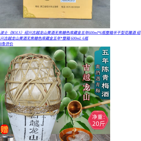
波士（BOLS）绍兴古越龙山黄酒无焦糖色库藏金五年600ml*6瓶整箱半干型花雕酒 绍
兴古越龙山黄酒无焦糖色库藏金五年*整箱 600mL 6瓶
0条评价