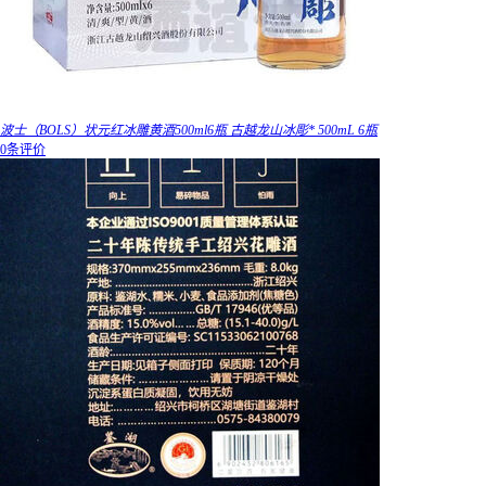
波士（BOLS）状元红冰雕黄酒500ml6瓶 古越龙山冰彫* 500mL 6瓶
0条评价