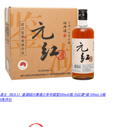
波士（BOLS）鉴湖绍兴黄酒三年半甜型500ml4瓶 元红酒*装 500mL 6瓶
0条评价