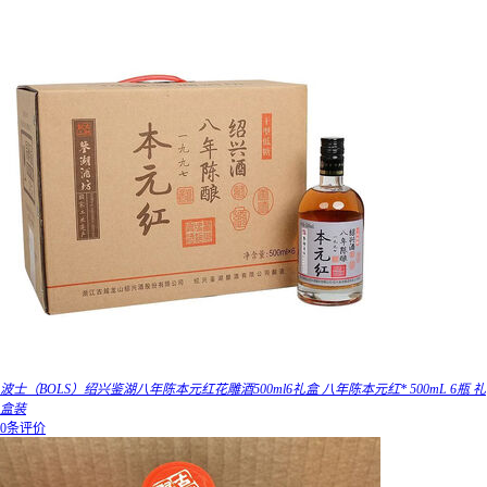
波士（BOLS）绍兴鉴湖八年陈本元红花雕酒500ml6礼盒 八年陈本元红* 500mL 6瓶 礼
盒装
0条评价