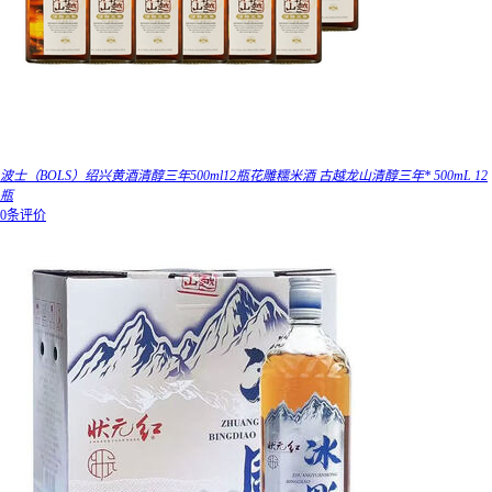
波士（BOLS）绍兴黄酒清醇三年500ml12瓶花雕糯米酒 古越龙山清醇三年* 500mL 12
瓶
0条评价