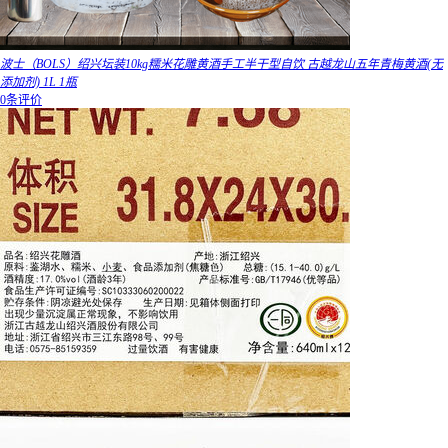
波士（BOLS）绍兴坛装10kg糯米花雕黄酒手工半干型自饮 古越龙山五年青梅黄酒(无
添加剂) 1L 1瓶
0条评价