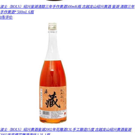
波士（BOLS）绍兴鉴湖清醇三年手作黄酒500ml6瓶 古越龙山绍兴黄酒 鉴湖 清醇三年
手作黄酒* 500mL 6瓶
0条评价
波士（BOLS）绍兴黄酒鉴湖2002年花雕酒13L手工酿造15度 古越龙山绍兴黄酒鉴湖