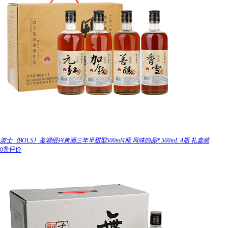
波士（BOLS）鉴湖绍兴黄酒三年半甜型500ml4瓶 风味四品* 500mL 4瓶 礼盒装
0条评价