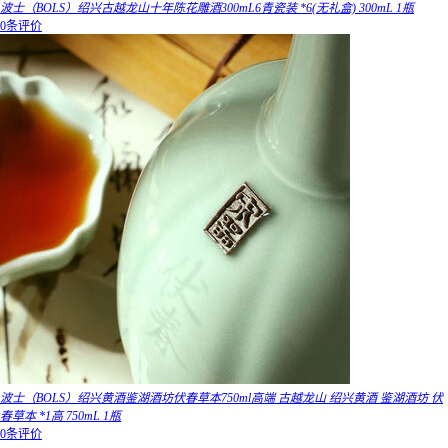
波士（BOLS）绍兴古越龙山十年陈花雕酒300mL6青瓷装 *6(无礼盒) 300mL 1瓶
0条评价
波士（BOLS）绍兴黄酒鉴湖酒坊伏春草本750ml高端 古越龙山 绍兴黄酒 鉴湖酒坊 伏
春草本 *1高 750mL 1瓶
0条评价