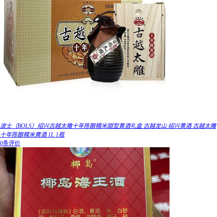
波士（BOLS）绍兴古越太雕十年陈酿糯米甜型黄酒礼盒 古越龙山 绍兴黄酒 古越太雕
十年陈酿糯米黄酒 1L 1瓶
0条评价