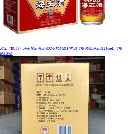
波士（BOLS）海南椰岛海王酒32度枸杞桑葚补酒48瓶 椰岛海王酒 110mL 48瓶
0条评价