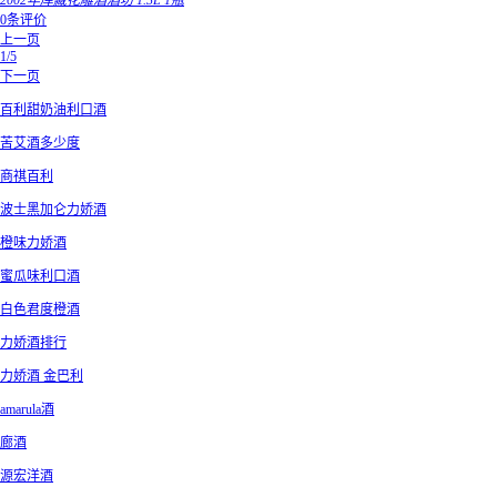
2002年库藏花雕酒酒坊 1.3L 1瓶
0条评价
上一页
1/5
下一页
百利甜奶油利口酒
苦艾酒多少度
商祺百利
波士黑加仑力娇酒
橙味力娇酒
蜜瓜味利口酒
白色君度橙酒
力娇酒排行
力娇酒 金巴利
amarula酒
廊酒
源宏洋酒