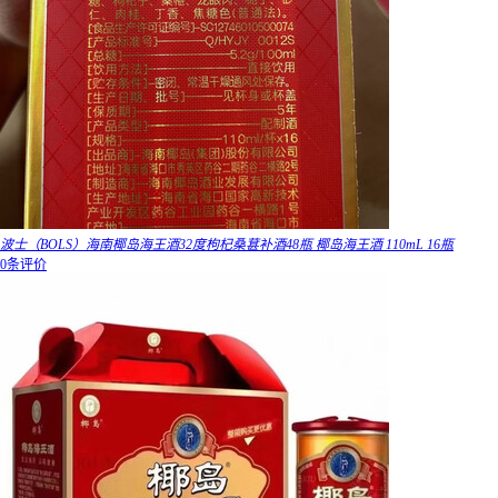
波士（BOLS）海南椰岛海王酒32度枸杞桑葚补酒48瓶 椰岛海王酒 110mL 16瓶
0条评价