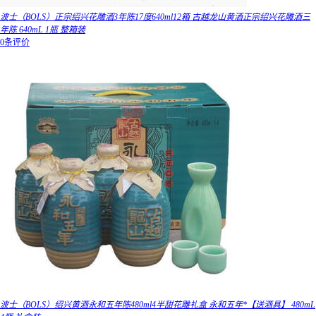
波士（BOLS）正宗绍兴花雕酒3年陈17度640ml12箱 古越龙山黄酒正宗绍兴花雕酒三
年陈 640mL 1瓶 整箱装
0条评价
波士（BOLS）绍兴黄酒永和五年陈480ml4半甜花雕礼盒 永和五年*【送酒具】 480mL