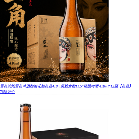
雪花沈阳雪花啤酒脸谱花脸花旦418m男脸女脸11.5°精酿啤酒 418ml*12瓶【花旦】
76条评价