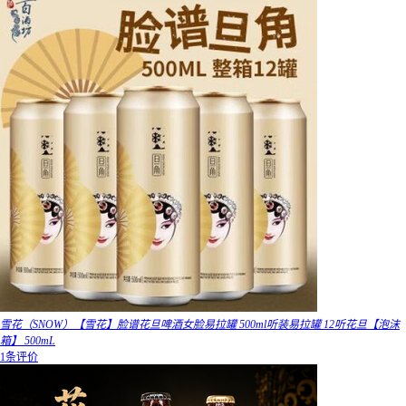
雪花（SNOW）【雪花】脸谱花旦啤酒女脸易拉罐 500ml听装易拉罐 12听花旦【泡沫
箱】 500mL
1条评价