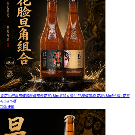
雪花沈阳雪花啤酒脸谱花脸花旦418m男脸女脸11.5°精酿啤酒 花脸418ml*6瓶+花旦
418ml*6瓶
76条评价