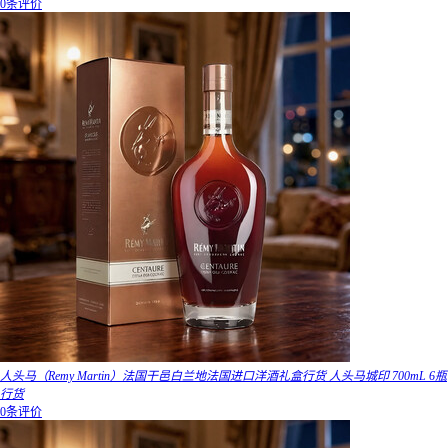
0条评价
人头马（Remy Martin）法国干邑白兰地法国进口洋酒礼盒行货 人头马城印 700mL 6瓶
行货
0条评价