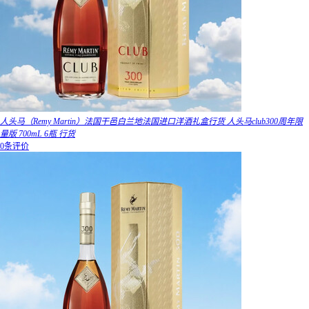
人头马（Remy Martin）法国干邑白兰地法国进口洋酒礼盒行货 人头马club300周年限
量版 700mL 6瓶 行货
0条评价