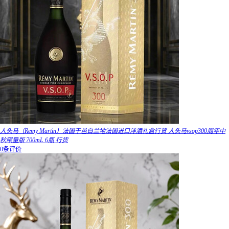
人头马（Remy Martin）法国干邑白兰地法国进口洋酒礼盒行货 人头马vsop300周年中
秋限量版 700mL 6瓶 行货
0条评价