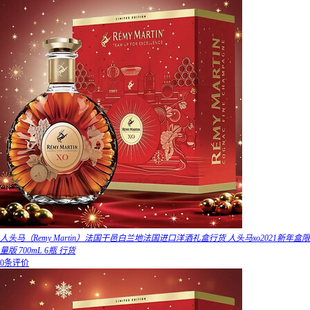
人头马（Remy Martin）法国干邑白兰地法国进口洋酒礼盒行货 人头马xo2021新年盒限
量版 700mL 6瓶 行货
0条评价