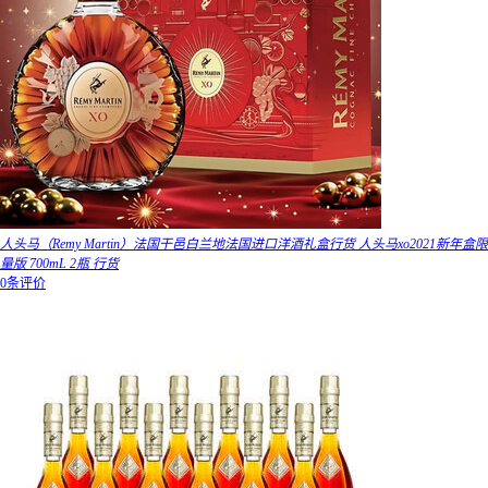
人头马（Remy Martin）法国干邑白兰地法国进口洋酒礼盒行货 人头马xo2021新年盒限
量版 700mL 2瓶 行货
0条评价