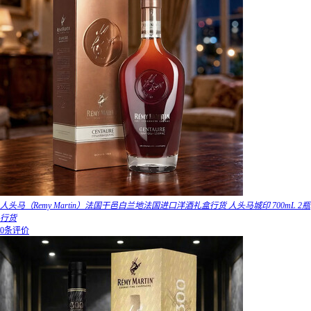
人头马（Remy Martin）法国干邑白兰地法国进口洋酒礼盒行货 人头马城印 700mL 2瓶
行货
0条评价