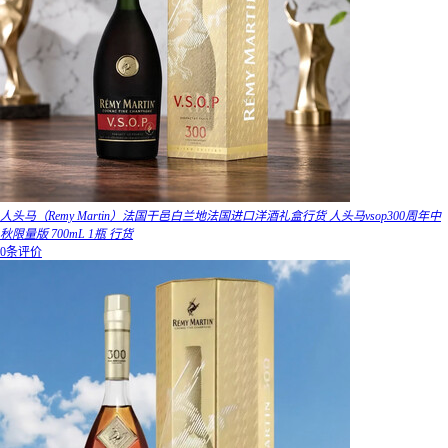
人头马（Remy Martin）法国干邑白兰地法国进口洋酒礼盒行货 人头马vsop300周年中
秋限量版 700mL 1瓶 行货
0条评价