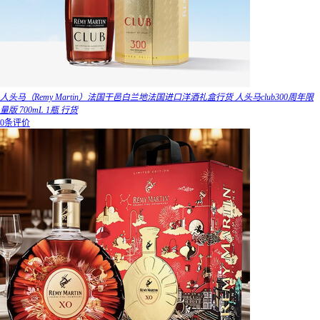
人头马（Remy Martin）法国干邑白兰地法国进口洋酒礼盒行货 人头马club300周年限
量版 700mL 1瓶 行货
0条评价