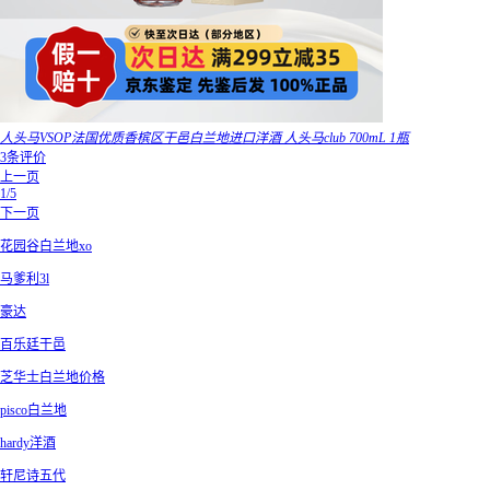
人头马VSOP法国优质香槟区干邑白兰地进口洋酒 人头马club 700mL 1瓶
3条评价
上一页
1/5
下一页
花园谷白兰地xo
马爹利3l
豪达
百乐廷干邑
芝华士白兰地价格
pisco白兰地
hardy洋酒
轩尼诗五代