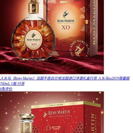
人头马（Remy Martin）法国干邑白兰地法国进口洋酒礼盒行货 人头马xo2019限量版
700mL 1瓶 行货
0条评价