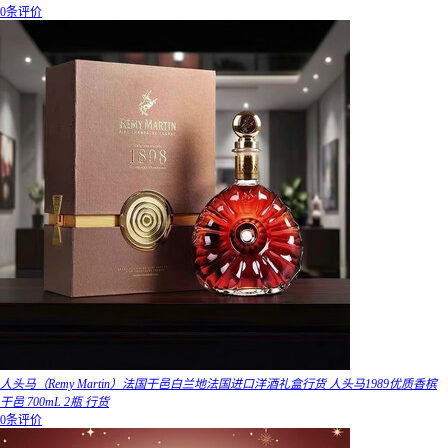
0条评价
人头马（Remy Martin）法国干邑白兰地法国进口洋酒礼盒行货 人头马1989优质香槟
干邑 700mL 2瓶 行货
0条评价