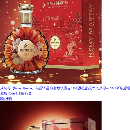
人头马（Remy Martin）法国干邑白兰地法国进口洋酒礼盒行货 人头马xo2021新年盒限
量版 700mL 1瓶 行货
0条评价