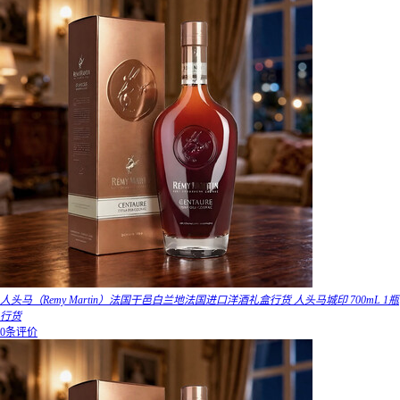
人头马（Remy Martin）法国干邑白兰地法国进口洋酒礼盒行货 人头马城印 700mL 1瓶
行货
0条评价