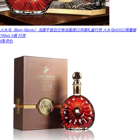
人头马（Remy Martin）法国干邑白兰地法国进口洋酒礼盒行货 人头马x02022限量版
700mL 6瓶 行货
0条评价