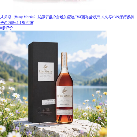
人头马（Remy Martin）法国干邑白兰地法国进口洋酒礼盒行货 人头马1989优质香槟
干邑 700mL 1瓶 行货
0条评价