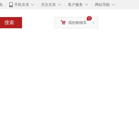
◇
◇
◇
◇
购
手机京东
关注京东
客户服务
网站导航
0
搜索
我的购物车
>