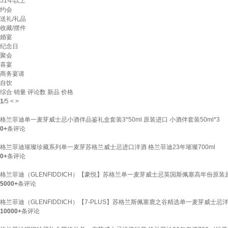
51年以上
约会
送礼/礼品
收藏/摆件
婚宴
纪念日
聚会
喜宴
商务宴请
自饮
综合
销量
评论数
新品
价格
1
/
5
<
>
格兰菲迪单一麦芽威士忌小酒伴品鉴礼盒套装3*50ml 原装进口 小酒伴套装50ml*3
0+
条评论
格兰菲迪璀璨珍藏系列单一麦芽苏格兰威士忌进口洋酒 格兰菲迪23年璀璨700ml
0+
条评论
格兰菲迪（GLENFIDDICH）【豪悦】苏格兰单一麦芽威士忌英国斯佩塞高年份原装原瓶
5000+
条评论
格兰菲迪（GLENFIDDICH）【7-PLUS】苏格兰斯佩塞鹿之谷精选单一麦芽威士忌洋
10000+
条评论