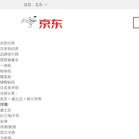
◇
送至：
北京
全部分类
京东知识库
品牌排行榜
普联摄像头
一体机
收纳包
键盘贴
键帽贴纸
京东美术馆
当前位置：
首页
>
威士忌
> 格兰菲蒂
洋酒:
威士忌
白兰地/干邑
金酒
清酒/烧酒
其它洋酒
力娇酒