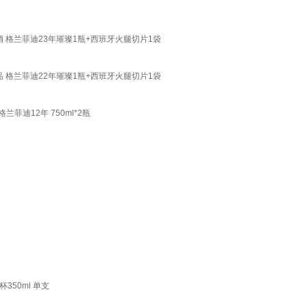
洋酒 格兰菲迪23年璀璨1瓶+西班牙火腿切片1袋
正品 格兰菲迪22年璀璨1瓶+西班牙火腿切片1袋
菲迪12年 750ml*2瓶
350ml 单支