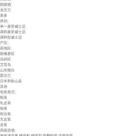
朗姆酒
龙舌兰
更多
类别:
单一麦芽威士忌
调和麦芽威士忌
调和型威士忌
产区:
高地区
斯佩赛区
岛屿区
艾雷岛
山东烟台
爱尔兰
日本和歌山县
其他
包装形式:
瓶装
礼盒装
箱装
组合装
无盒装
盒装
高级选项:
单件净含量
桶原料
桶类型
陈酿时间
适用场景