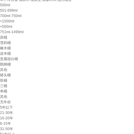
500ml
501-699ml
700ml-750ml
>1500ml
<500ml
751ml-1499ml
原桶
雪莉桶
橡木桶
波本桶
贵腐甜白桶
朗姆桶
其他
猪头桶
双桶
三桶
单桶
其他
无年份
5年以下
21-30年
16-20年
6-15年
31-50年