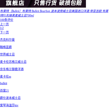
布莱特（Bulleit）布莱特 Bulleit Bourbon 波本波旁威士忌美国进口洋酒 帝亚吉欧 布莱
特95先锋黑麦威士忌700ml
100条评价
上一页
1/2
下一页
杰克科尔曼
翰格蓝爵
世界威士忌
麦卡伦苏格兰威士忌
京东格兰御鹿洋酒
麦卡伦m
bulleit
百富21
爵仕波本威士忌
爱琴海温莎ktv