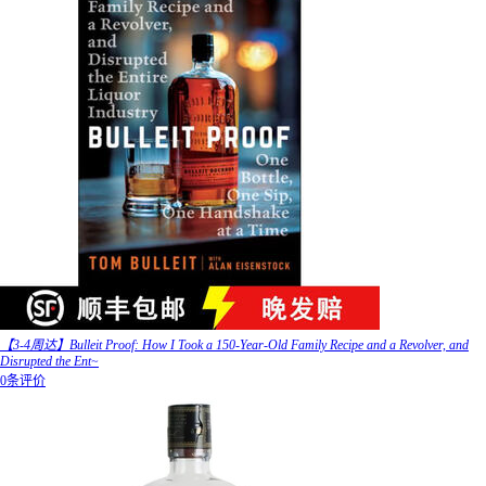
【3-4周达】Bulleit Proof: How I Took a 150-Year-Old Family Recipe and a Revolver, and
Disrupted the Ent~
0条评价