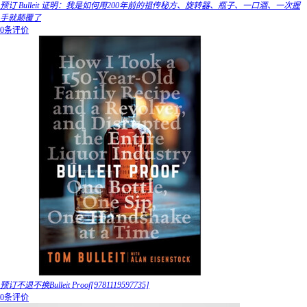
预订 Bulleit 证明：我是如何用200年前的祖传秘方、旋转器、瓶子、一口酒、一次握
手就颠覆了
0条评价
预订不退不换Bulleit Proof[9781119597735]
0条评价