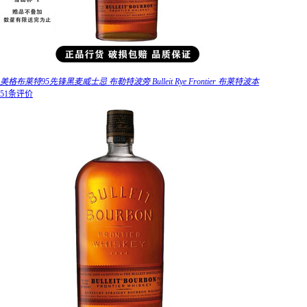
美格布莱特95先锋黑麦威士忌 布勒特波旁 Bulleit Rye Frontier 布莱特波本
51条评价