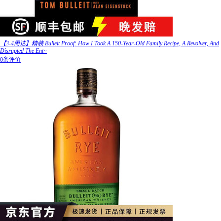
【3-4周达】精装 Bulleit Proof: How I Took A 150-Year-Old Family Recipe, A Revolver, And
Disrupted The Ent~
0条评价