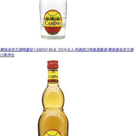
懒虫龙舌兰酒特基拉 CAMINO REAL TEQUILA 洋酒进口鸡尾酒基酒 懒虫银龙舌兰酒
15条评价