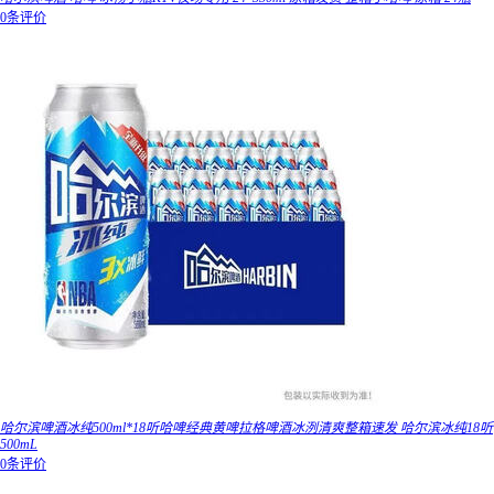
0条评价
哈尔滨啤酒冰纯500ml*18听哈啤经典黄啤拉格啤酒冰洌清爽整箱速发 哈尔滨冰纯18听
500mL
0条评价