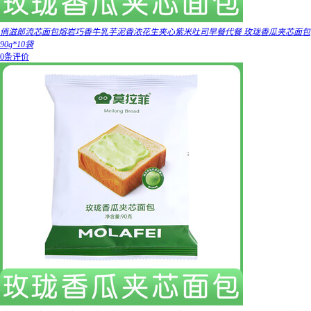
俏滋郎流芯面包熔岩巧香牛乳芋泥香浓花生夹心紫米吐司早餐代餐 玫珑香瓜夹芯面包
90g*10袋
0条评价