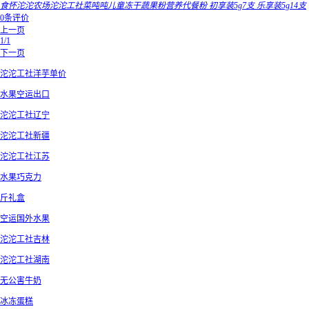
食怀沱沱农场沱沱工社菜吨吨儿童冻干蔬果粉营养代餐粉 初享装5g7支 乐享装5g14支
0条评价
上一页
1/1
下一页
沱沱工社洋芋单价
水果空运出口
沱沱工社辽宁
沱沱工社新疆
沱沱工社江苏
水果巧克力
斤礼盒
空运国外水果
沱沱工社吉林
沱沱工社湖南
无公害牛奶
冰冻蛋糕