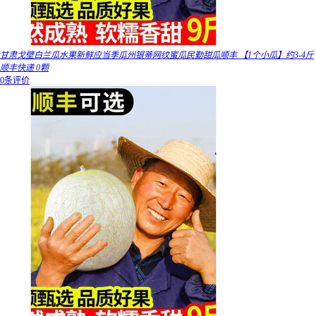
甘肃戈壁白兰瓜水果新鲜应当季瓜州银蒂网纹蜜瓜民勤甜瓜顺丰 【1个小瓜】约3-4斤
顺丰快递 0颗
0条评价