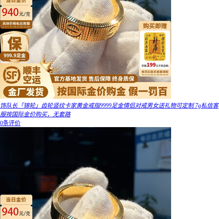
饰队长「锦轮」齿轮竖纹卡家黄金戒指9999足金情侣对戒男女送礼物可定制 7g私信客
服按国际金价购买，无套路
0条评价