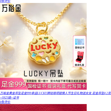
0条评价
万裕金黄金吊坠足金999幸运LUCKY牌珐琅项链情人节生日礼物送女友 足金吊坠0.2克
+S925链+证书
0条评价