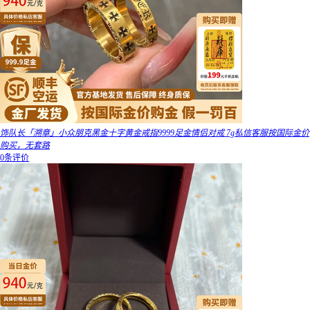
饰队长「溯章」小众朋克黑金十字黄金戒指9999足金情侣对戒 7g私信客服按国际金价
购买，无套路
0条评价