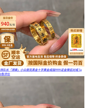
饰队长「溯章」小众朋克黑金十字黄金戒指9999足金情侣对戒 5g
0条评价