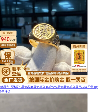
饰队长「骁垣」黑金印章男士扳指宽戒9999足金黄金戒指男开口送礼物 10g
0条评价