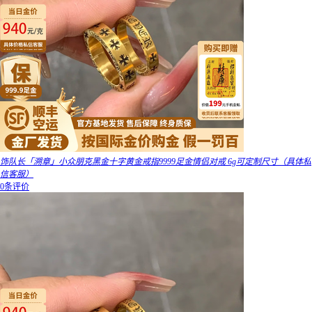
饰队长「溯章」小众朋克黑金十字黄金戒指9999足金情侣对戒 6g可定制尺寸（具体私
信客服）
0条评价