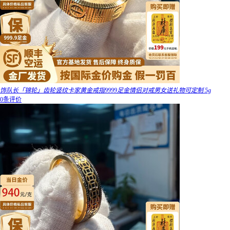
饰队长「锦轮」齿轮竖纹卡家黄金戒指9999足金情侣对戒男女送礼物可定制 5g
0条评价