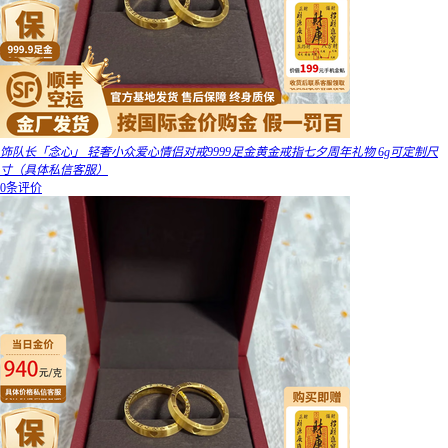
饰队长「念心」 轻奢小众爱心情侣对戒9999足金黄金戒指七夕周年礼物 6g可定制尺
寸（具体私信客服）
0条评价