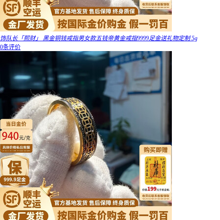
饰队长「熙财」 黑金铜钱戒指男女款五钱帝黄金戒指9999足金送礼物定制 5g
0条评价