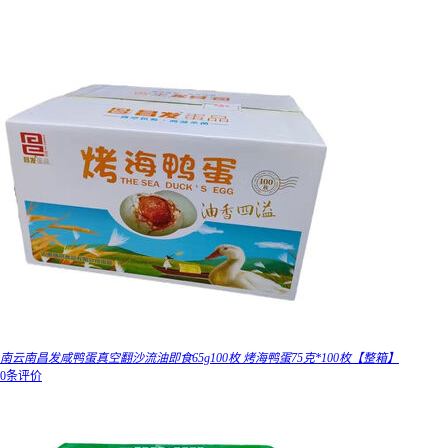
南云南昌发咸鸭蛋真空翻沙流油即食65g100枚 烤海鸭蛋75克*100枚【整箱】
0条评价