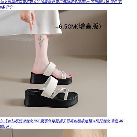
仙女风厚底两穿凉鞋女2026夏季外穿百搭配裙子增高6cm凉拖鞋34码 银色 35
0条评价
法式水钻厚底凉鞋女2026夏季外穿配裙子增高松糕凉拖鞋34码托鞋女 米色 40
0条评价