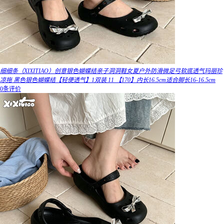
细细条（XIXITIAO）创意银色蝴蝶结亲子洞洞鞋女夏户外防滑微足弓软底透气玛丽珍
凉拖 黑色银色蝴蝶结【轻便透气】1双装 11 【170】内长16.5cm适合脚长16-16.5cm
0条评价