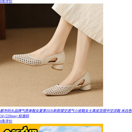
0条评价
都市码头品牌气质单鞋女夏季2026新款镂空透气小皮鞋女士真皮百搭中空凉鞋 米白色
34 (220mm) 标准码
0条评价