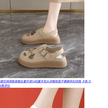
镂空洞洞勃肯鞋女夏外穿34码夏天包头凉鞋软底不累脚孕妇凉拖 卡色 35
0条评价