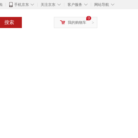
◇
◇
◇
◇
购
手机京东
关注京东
客户服务
网站导航
0
搜索
我的购物车
>