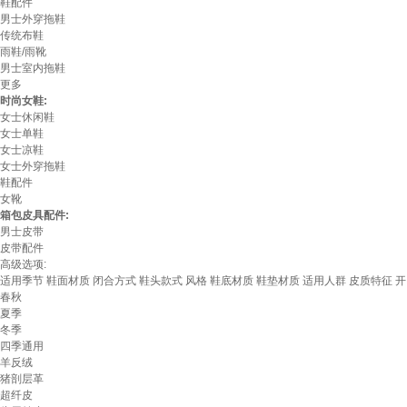
鞋配件
男士外穿拖鞋
传统布鞋
雨鞋/雨靴
男士室内拖鞋
更多
时尚女鞋:
女士休闲鞋
女士单鞋
女士凉鞋
女士外穿拖鞋
鞋配件
女靴
箱包皮具配件:
男士皮带
皮带配件
高级选项:
适用季节
鞋面材质
闭合方式
鞋头款式
风格
鞋底材质
鞋垫材质
适用人群
皮质特征
开
春秋
夏季
冬季
四季通用
羊反绒
猪剖层革
超纤皮