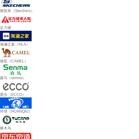
斯凯奇（Skechers）
足力健
海澜之家（HLA）
骆驼（CAMEL）
森马（senma）
爱步（ECCO）
环球（HUANQIU）
啄木鸟