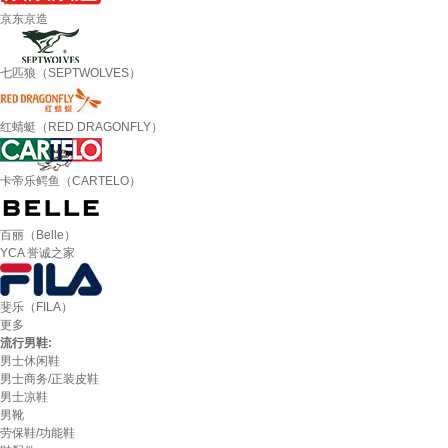
京东京造
七匹狼（SEPTWOLVES）
红蜻蜓（RED DRAGONFLY）
卡帝乐鳄鱼（CARTELO）
百丽（Belle）
YCA 誉诚之家
斐乐（FILA）
更多
流行男鞋:
男士休闲鞋
男士商务/正装皮鞋
男士凉鞋
男靴
劳保鞋/功能鞋