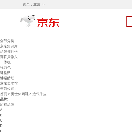
◇
送至：
北京
全部分类
京东知识库
品牌排行榜
普联摄像头
一体机
收纳包
键盘贴
键帽贴纸
京东美术馆
当前位置：
首页
>
男士休闲鞋
> 透气牛皮
品牌:
所有品牌
A
B
C
D
E