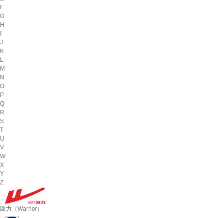
F
G
H
I
J
K
L
M
N
O
P
Q
R
S
T
U
V
W
X
Y
Z
回力（Warrior）