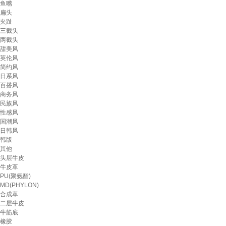
鱼嘴
扁头
夹趾
三截头
两截头
甜美风
英伦风
简约风
日系风
百搭风
商务风
民族风
性感风
国潮风
日韩风
韩版
其他
头层牛皮
牛皮革
PU(聚氨酯)
MD(PHYLON)
合成革
二层牛皮
牛筋底
橡胶