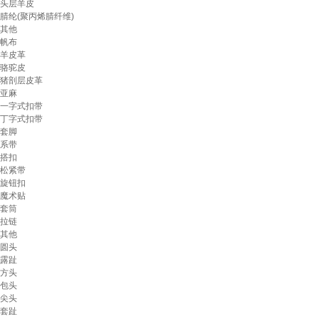
头层羊皮
腈纶(聚丙烯腈纤维)
其他
帆布
羊皮革
骆驼皮
猪剖层皮革
亚麻
一字式扣带
丁字式扣带
套脚
系带
搭扣
松紧带
旋钮扣
魔术贴
套筒
拉链
其他
圆头
露趾
方头
包头
尖头
套趾