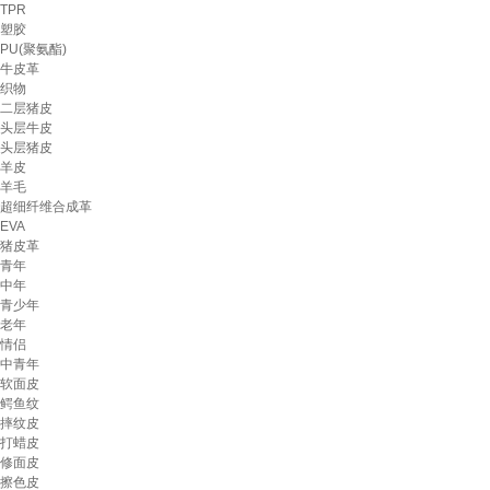
TPR
塑胶
PU(聚氨酯)
牛皮革
织物
二层猪皮
头层牛皮
头层猪皮
羊皮
羊毛
超细纤维合成革
EVA
猪皮革
青年
中年
青少年
老年
情侣
中青年
软面皮
鳄鱼纹
摔纹皮
打蜡皮
修面皮
擦色皮