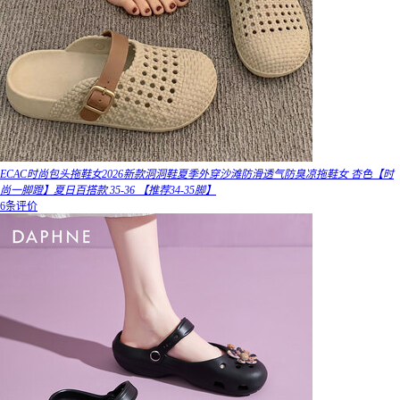
ECAC时尚包头拖鞋女2026新款洞洞鞋夏季外穿沙滩防滑透气防臭凉拖鞋女 杏色【时
尚一脚蹬】夏日百搭款 35-36 【推荐34-35脚】
6条评价