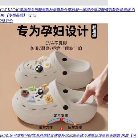
CAT KACAC美国包头拖鞋男款秋季新款外穿防滑一脚蹬沙滩凉鞋情侣款勃肯半拖 白
色 【专柜品质】 42-43
2条评价
ECAC足弓支撑孕妇防滑洞洞鞋女款夏外穿2026新款沙滩厚底增高包头拖鞋 米白【可