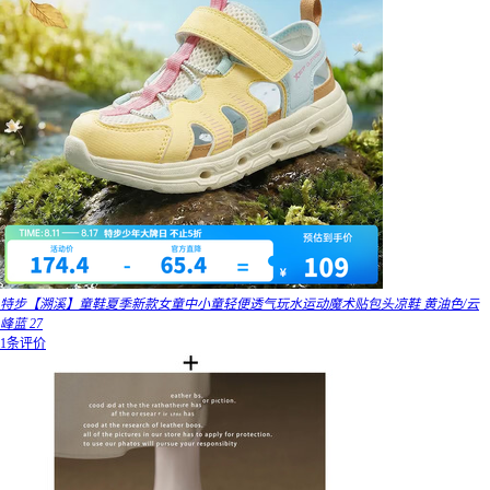
特步【溯溪】童鞋夏季新款女童中小童轻便透气玩水运动魔术贴包头凉鞋 黄油色/云
峰蓝 27
1条评价