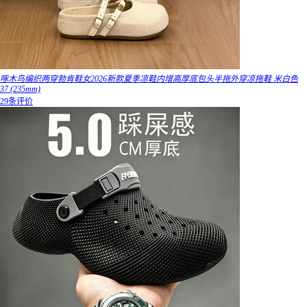
啄木鸟编织两穿勃肯鞋女2026新款夏季凉鞋内增高厚底包头半拖外穿凉拖鞋 米白色
37 (235mm)
29条评价