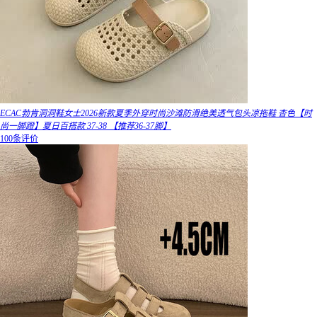
ECAC勃肯洞洞鞋女士2026新款夏季外穿时尚沙滩防滑绝美透气包头凉拖鞋 杏色【时
尚一脚蹬】夏日百搭款 37-38 【推荐36-37脚】
100条评价