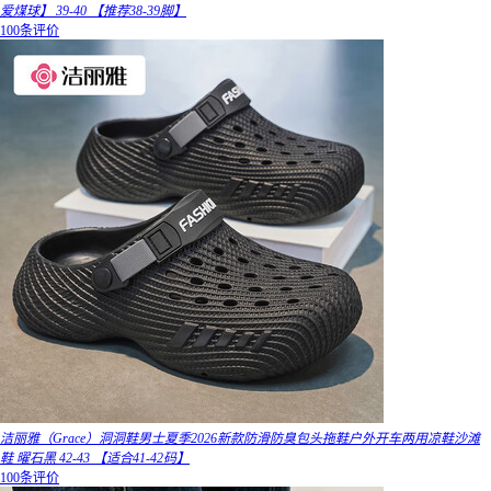
爱煤球】 39-40 【推荐38-39脚】
100条评价
洁丽雅（Grace）洞洞鞋男士夏季2026新款防滑防臭包头拖鞋户外开车两用凉鞋沙滩
鞋 曜石黑 42-43 【适合41-42码】
100条评价