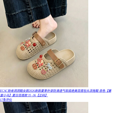
ECAC勃肯洞洞鞋女款2026新款夏季外穿防滑透气软底绝美百搭包头凉拖鞋 杏色【暴
富小马】夏日百搭款 35 -36【正码】
17条评价