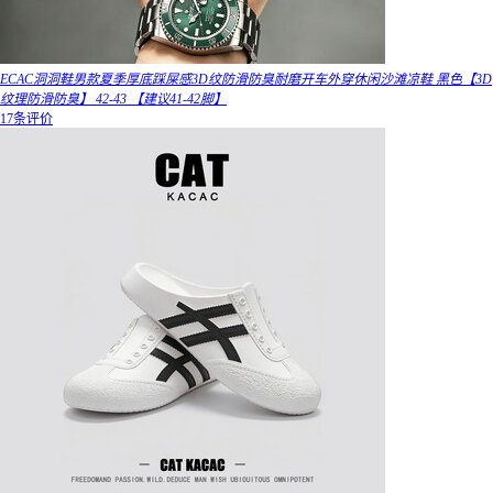
ECAC洞洞鞋男款夏季厚底踩屎感3D纹防滑防臭耐磨开车外穿休闲沙滩凉鞋 黑色【3D
纹理防滑防臭】 42-43 【建议41-42脚】
17条评价