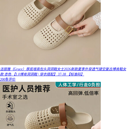
洁丽雅（Grace）厚底增高包头洞洞鞋女士2026新款夏季外穿透气镂空复古博肯鞋女
款 杏色 【1.0博肯洞洞鞋 | 穿衣搭配】 37-38 【标准码】
200条评价