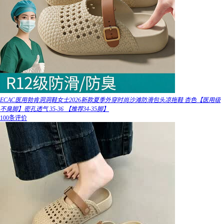
ECAC医用勃肯洞洞鞋女士2026新款夏季外穿时尚沙滩防滑包头凉拖鞋 杏色【医用级
不臭脚】密孔透气 35-36 【推荐34-35脚】
100条评价