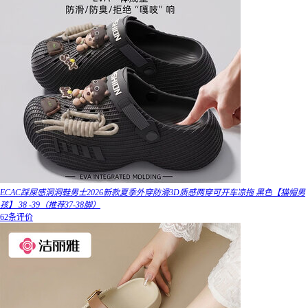
ECAC踩屎感洞洞鞋男士2026新款夏季外穿防滑3D质感两穿可开车凉拖 黑色【猫帽男
孩】 38 -39（推荐37-38脚）
62条评价