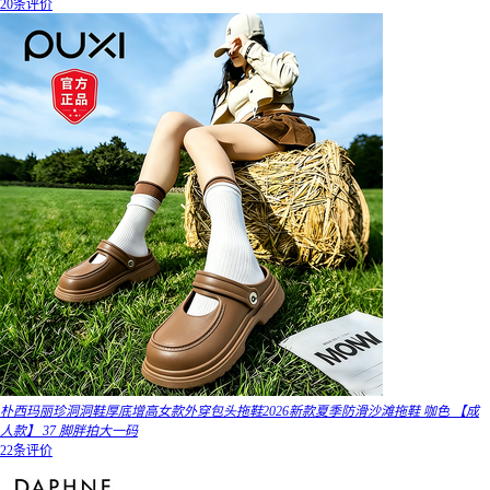
20条评价
朴西玛丽珍洞洞鞋厚底增高女款外穿包头拖鞋2026新款夏季防滑沙滩拖鞋 咖色 【成
人款】 37 脚胖拍大一码
22条评价