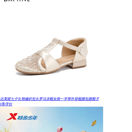
达芙妮七夕礼物编织包头罗马凉鞋女款一字带外穿粗跟包跟鞋子
0条评价