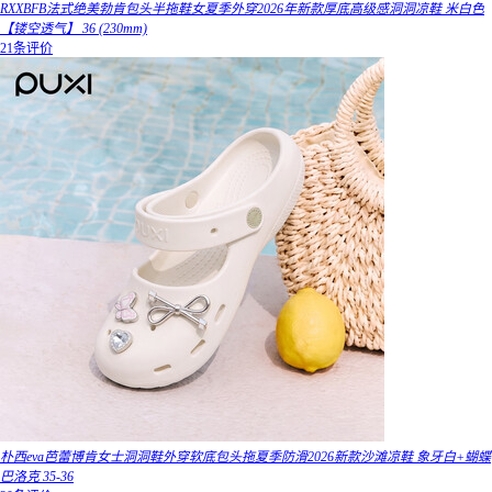
RXXBFB法式绝美勃肯包头半拖鞋女夏季外穿2026年新款厚底高级感洞洞凉鞋 米白色
【镂空透气】 36 (230mm)
21条评价
朴西eva芭蕾博肯女士洞洞鞋外穿软底包头拖夏季防滑2026新款沙滩凉鞋 象牙白+蝴蝶
巴洛克 35-36