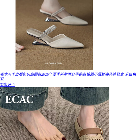
啄木鸟羊皮版包头高跟鞋2026年夏季新款两穿半拖鞋坡跟不累脚尖头凉鞋女 米白色
37
32条评价