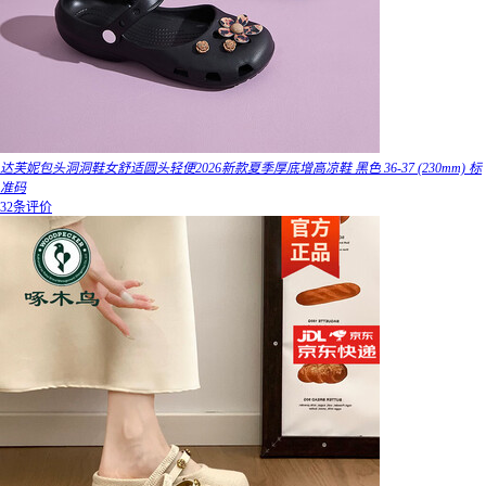
达芙妮包头洞洞鞋女舒适圆头轻便2026新款夏季厚底增高凉鞋 黑色 36-37 (230mm) 标
准码
32条评价