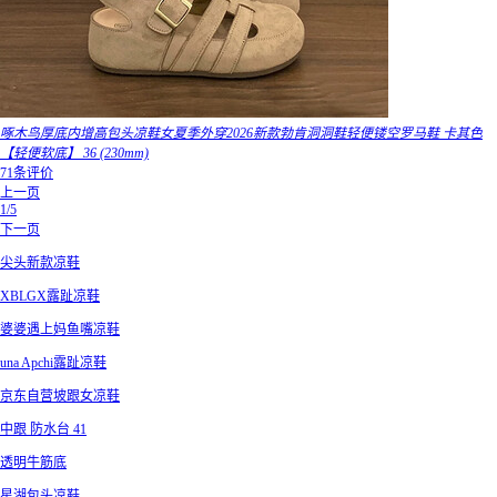
啄木鸟厚底内增高包头凉鞋女夏季外穿2026新款勃肯洞洞鞋轻便镂空罗马鞋 卡其色
【轻便软底】 36 (230mm)
71条评价
上一页
1/5
下一页
尖头新款凉鞋
XBLGX露趾凉鞋
婆婆遇上妈鱼嘴凉鞋
una Apchi露趾凉鞋
京东自营坡跟女凉鞋
中跟 防水台 41
透明牛筋底
星湖包头凉鞋