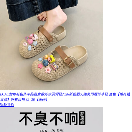
ECAC勃肯鞋包头半拖鞋女款外穿洞洞鞋2026新款超火绝美玛丽珍凉鞋 杏色【棉花糖
女孩】好看百搭 35 -36【正码】
54条评价