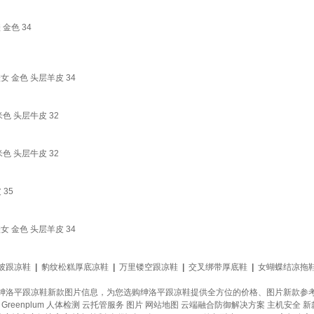
金色 34
 金色 头层羊皮 34
色 头层牛皮 32
色 头层牛皮 32
35
 金色 头层羊皮 34
坡跟凉鞋
|
豹纹松糕厚底凉鞋
|
万里镂空跟凉鞋
|
交叉绑带厚底鞋
|
女蝴蝶结凉拖
绅洛平跟凉鞋新款图片信息，为您选购绅洛平跟凉鞋提供全方位的价格、图片新款参
reenplum
人体检测
云托管服务
图片
网站地图
云端融合防御解决方案
主机安全
新