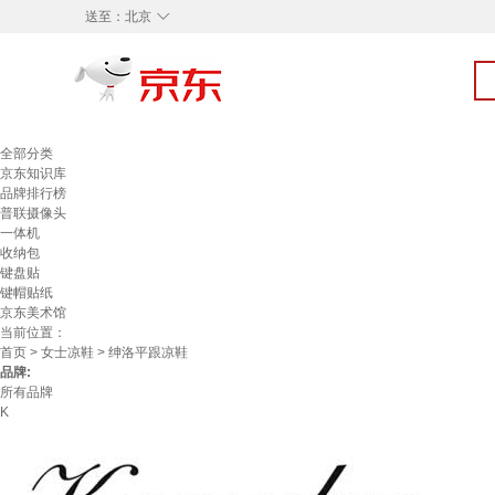
◇
送至：
北京
全部分类
京东知识库
品牌排行榜
普联摄像头
一体机
收纳包
键盘贴
键帽贴纸
京东美术馆
当前位置：
首页
>
女士凉鞋
> 绅洛平跟凉鞋
品牌:
所有品牌
K