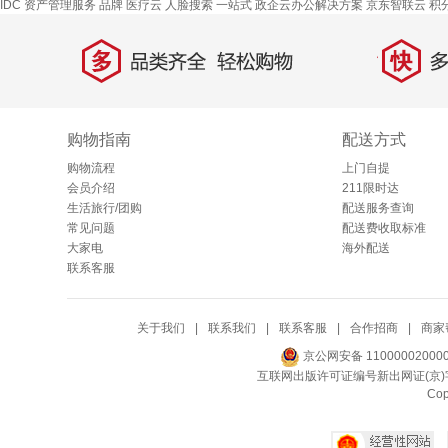
IDC 资产管理服务
品牌
医疗云
人脸搜索
一站式
政企云办公解决方案
京东智联云
积
多
快
品类齐全，轻松购物
多仓
购物指南
配送方式
购物流程
上门自提
会员介绍
211限时达
生活旅行/团购
配送服务查询
常见问题
配送费收取标准
大家电
海外配送
联系客服
关于我们
|
联系我们
|
联系客服
|
合作招商
|
商家
京公网安备 11000002000
互联网出版许可证编号新出网证(京)字
Co