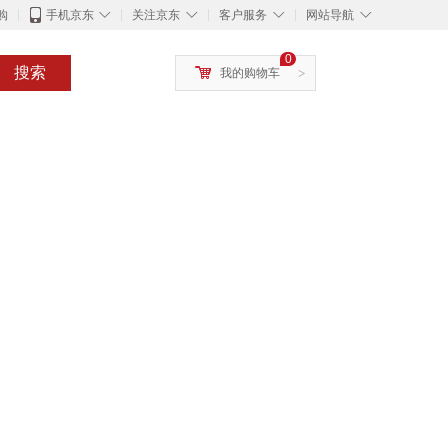
◇
◇
◇
◇
购
手机京东
关注京东
客户服务
网站导航
0
搜索
我的购物车
>