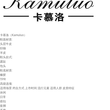
卡慕洛（Kamuluo）
鞋面材质:
头层牛皮
织物
羊皮
鞋头款式:
露趾
包头
鞋底材质:
橡胶
TPR
高级选项:
适用场景
闭合方式
上市时间
流行元素
适用人群
皮质特征
休闲
日常
搭扣
套脚