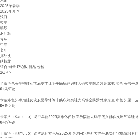
系带
2025年春季
2025年夏季
浅口
镂空
编织
洞洞款
青年
中年
老年
摔纹皮
纳帕纹
综合
销量
评论数
新品
价格
1
/
1
<
>
卡慕洛包头半拖鞋女软底夏季休闲牛筋底妈妈鞋大码镂空防滑外穿凉拖 米色 头层牛皮 
0+
条评论
卡慕洛包头半拖鞋女软底夏季休闲牛筋底妈妈鞋大码镂空防滑外穿凉拖 米色 头层牛皮 
0+
条评论
卡慕洛（Kamuluo）镂空单鞋2025夏季休闲软底乐福鞋大码平底女鞋软皮透气凉鞋 米
0+
条评论
卡慕洛（Kamuluo）镂空凉鞋女包头2025夏季休闲乐福鞋大码平底女鞋软底编织单鞋女