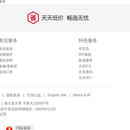
服务
省
天天低价，畅选无忧
售后服务
特色服务
售后政策
夺宝岛
价格保护
DIY装机
退款说明
延保服务
返修/退换货
京东E卡
取消订单
京东通信
京东JD+
|
隐私政策
|
京东公益
|
English Site
|
Media & IR
| 新出发京零 字第大120007号
法和不良信息举报电话：4006561155
证照