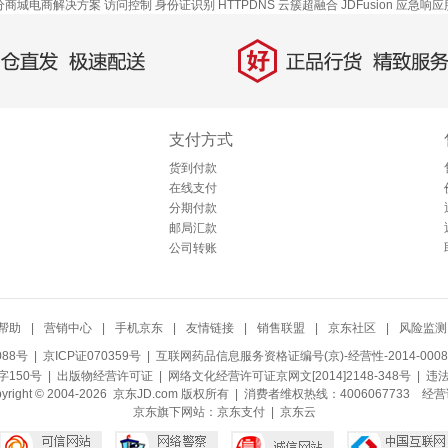
分商城电商解决方案
访问控制
身份证识别
HTTPDNS
云簇超融合
JDFusion
应急响应
好
直发，极速配送
正品行货，精致服务
支付方式
货到付款
在线支付
分期付款
邮局汇款
公司转账
帮助
|
营销中心
|
手机京东
|
友情链接
|
销售联盟
|
京东社区
|
风险监测
088号
| 京ICP证070359号 |
互联网药品信息服务资格证编号(京)-经营性-2014-0008
150号 |
出版物经营许可证
|
网络文化经营许可证京网文[2014]2148-348号
| 违
pyright © 2004-2026 京东JD.com 版权所有 | 消费者维权热线：4006067733
经营
京东旗下网站：
京东支付
|
京东云