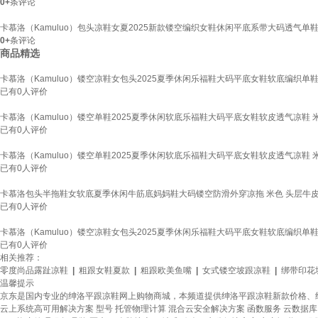
0+
条评论
卡慕洛（Kamuluo）包头凉鞋女夏2025新款镂空编织女鞋休闲平底系带大码透气单鞋 
0+
条评论
商品精选
卡慕洛（Kamuluo）镂空凉鞋女包头2025夏季休闲乐福鞋大码平底女鞋软底编织单鞋女
已有
0
人评价
卡慕洛（Kamuluo）镂空单鞋2025夏季休闲软底乐福鞋大码平底女鞋软皮透气凉鞋 米
已有
0
人评价
卡慕洛（Kamuluo）镂空单鞋2025夏季休闲软底乐福鞋大码平底女鞋软皮透气凉鞋 米
已有
0
人评价
卡慕洛包头半拖鞋女软底夏季休闲牛筋底妈妈鞋大码镂空防滑外穿凉拖 米色 头层牛皮 
已有
0
人评价
卡慕洛（Kamuluo）镂空凉鞋女包头2025夏季休闲乐福鞋大码平底女鞋软底编织单鞋女
已有
0
人评价
相关推荐：
零度尚品露趾凉鞋
|
粗跟女鞋夏款
|
粗跟欧美鱼嘴
|
女式镂空坡跟凉鞋
|
绑带印花
温馨提示
京东是国内专业的绅洛平跟凉鞋网上购物商城，本频道提供绅洛平跟凉鞋新款价格、
云上系统高可用解决方案
型号
托管物理计算
混合云安全解决方案
函数服务
云数据库 G