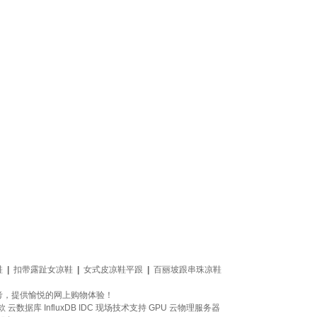
鞋
|
扣带露趾女凉鞋
|
女式皮凉鞋平跟
|
百丽坡跟串珠凉鞋
考，提供愉悦的网上购物体验！
款
云数据库 InfluxDB
IDC 现场技术支持
GPU 云物理服务器