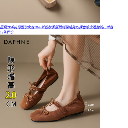
星期六羊皮玛丽珍女鞋2026新款秋季低跟蝴蝶结简约裸色漆皮通勤浅口单鞋
12条评价