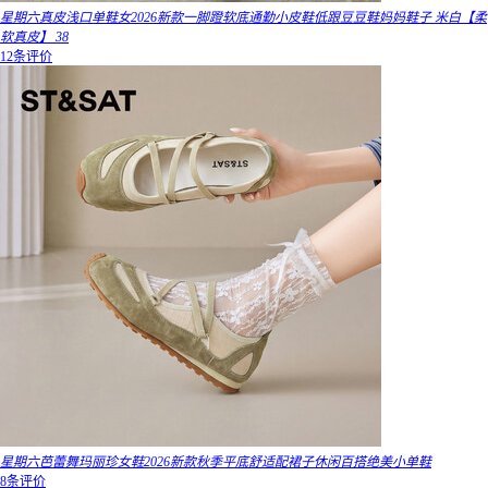
星期六真皮浅口单鞋女2026新款一脚蹬软底通勤小皮鞋低跟豆豆鞋妈妈鞋子 米白【柔
软真皮】 38
12条评价
星期六芭蕾舞玛丽珍女鞋2026新款秋季平底舒适配裙子休闲百搭绝美小单鞋
8条评价