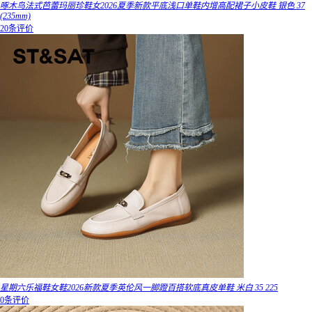
啄木鸟法式芭蕾玛丽珍鞋女2026夏季新款平底浅口单鞋内增高配裙子小皮鞋 银色 37
(235mm)
20条评价
星期六乐福鞋女鞋2026新款夏季英伦风一脚蹬百搭软底真皮单鞋 米白 35 225
0条评价