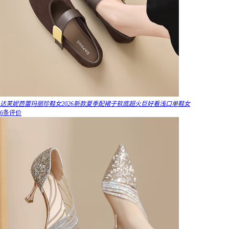
达芙妮芭蕾玛丽珍鞋女2026新款夏季配裙子软底超火巨好看浅口单鞋女
6条评价