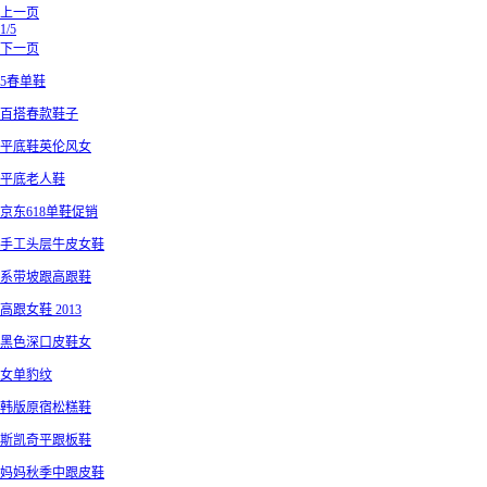
上一页
1/5
下一页
5春单鞋
百搭春款鞋子
平底鞋英伦风女
平底老人鞋
京东618单鞋促销
手工头层牛皮女鞋
系带坡跟高跟鞋
高跟女鞋 2013
黑色深口皮鞋女
女单豹纹
韩版原宿松糕鞋
斯凯奇平跟板鞋
妈妈秋季中跟皮鞋