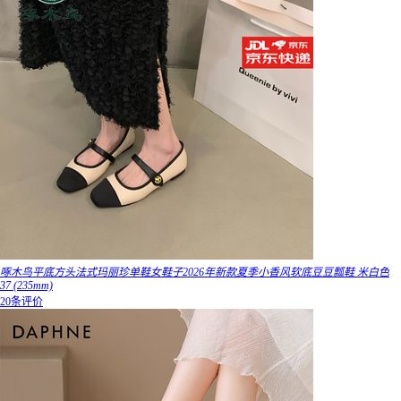
啄木鸟平底方头法式玛丽珍单鞋女鞋子2026年新款夏季小香风软底豆豆瓢鞋 米白色
37 (235mm)
20条评价