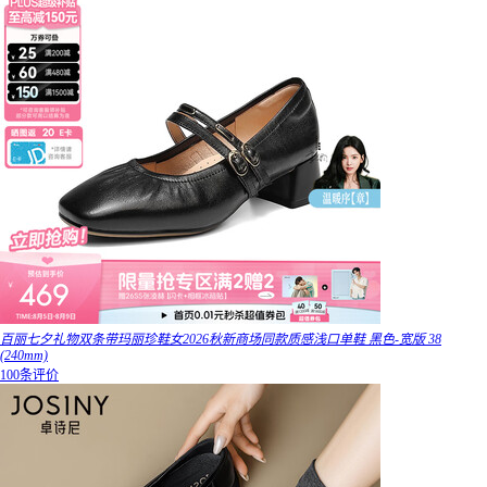
百丽七夕礼物双条带玛丽珍鞋女2026秋新商场同款质感浅口单鞋 黑色-宽版 38
(240mm)
100条评价