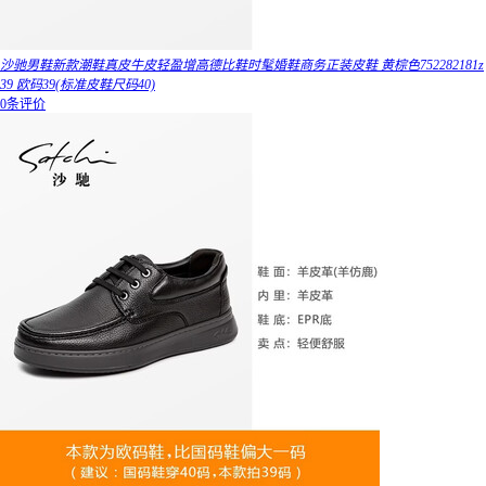
沙驰男鞋新款潮鞋真皮牛皮轻盈增高德比鞋时髦婚鞋商务正装皮鞋 黄棕色752282181z
39 欧码39(标准皮鞋尺码40)
0条评价