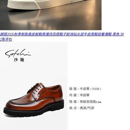
朗慈2026秋季新款真皮板鞋男潮流百搭鞋子欧洲站头层牛皮男鞋轻奢潮鞋 黑色 38
2条评价