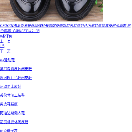
CROCODILE香港奢侈品牌轻奢高端夏季新款男鞋商务休闲皮鞋厚底真皮时尚潮鞋 黑
色套脚（V8816233-1） 38
0条评价
上一页
1/5
下一页
ins运动鞋
莫尼森真皮休闲皮鞋
思可图红色休闲皮鞋
运动男士皮鞋
英伦休闲工装鞋
男皮鞋鞋底
阿迪达斯懒人鞋
箭度橡胶休闲皮鞋
耐克鞋子灰