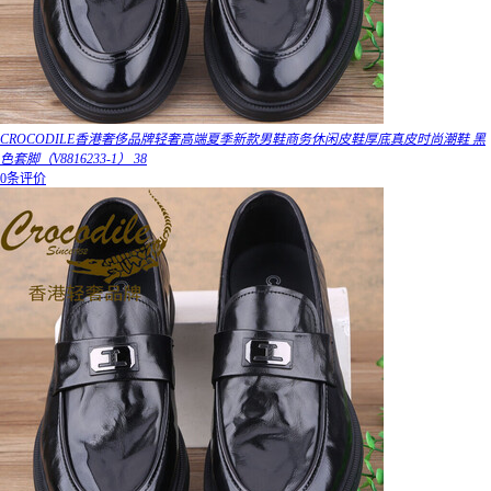
CROCODILE香港奢侈品牌轻奢高端夏季新款男鞋商务休闲皮鞋厚底真皮时尚潮鞋 黑
色套脚（V8816233-1） 38
0条评价