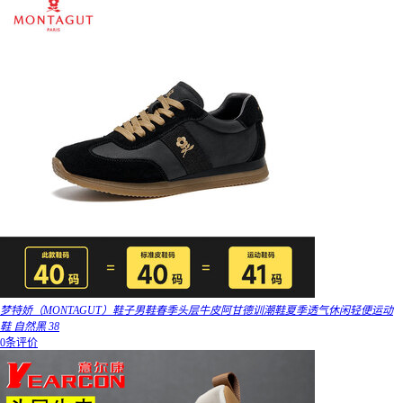
梦特娇（MONTAGUT）鞋子男鞋春季头层牛皮阿甘德训潮鞋夏季透气休闲轻便运动
鞋 自然黑 38
0条评价