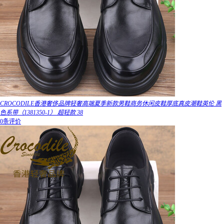
CROCODILE香港奢侈品牌轻奢高端夏季新款男鞋商务休闲皮鞋厚底真皮潮鞋英伦 黑
色系带（1381350-1） 超轻款 38
0条评价