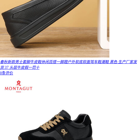
春秋新款男士套脚牛皮鞋休闲百搭一脚蹬户外软底软面驾车鞋潮鞋 黑色 生产厂家发
货 37 头层牛皮假一罚十
0条评价