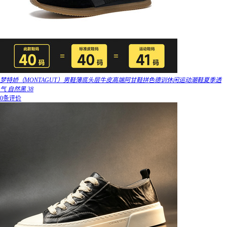
梦特娇（MONTAGUT）男鞋薄底头层牛皮高端阿甘鞋拼色德训休闲运动潮鞋夏季透
气 自然黑 38
0条评价