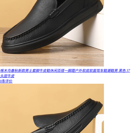
啄木鸟春秋新款男士套脚牛皮鞋休闲百搭一脚蹬户外软底软面驾车鞋潮鞋男 黑色 37
头层牛皮
0条评价