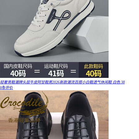
轻奢男鞋潮牌头层牛皮阿甘鞋男2026新款潮流百搭小白鞋透气休闲鞋 白色 38
0条评价