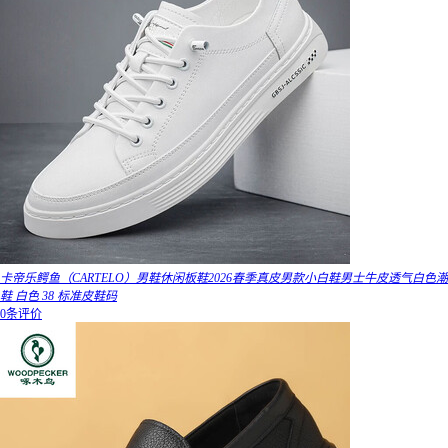
卡帝乐鳄鱼（CARTELO）男鞋休闲板鞋2026春季真皮男款小白鞋男士牛皮透气白色潮
鞋 白色 38 标准皮鞋码
0条评价