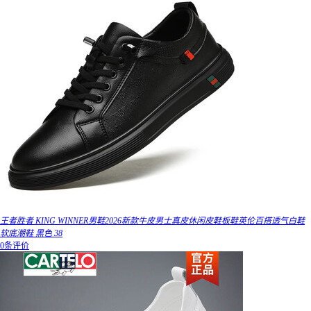
王者胜者 KING WINNER男鞋2026新款牛皮男士真皮休闲皮鞋板鞋英伦百搭透气白鞋
软底潮鞋 黑色 38
0条评价