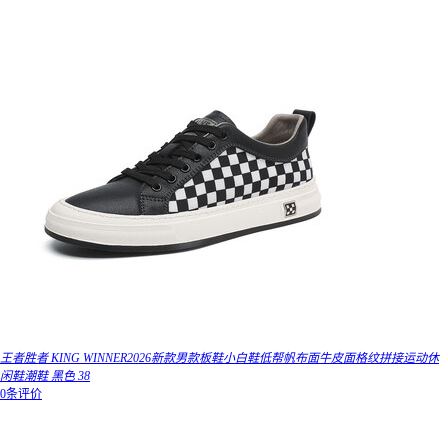
王者胜者 KING WINNER2026新款男款板鞋小白鞋低帮帆布面牛皮面格纹拼接运动休
闲鞋潮鞋 黑色 38
0条评价