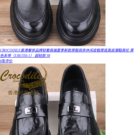
CROCODILE香港奢侈品牌轻奢高端夏季新款男鞋商务休闲皮鞋厚底真皮潮鞋英伦 黑
色系带（1381350-1） 超轻款 38
0条评价