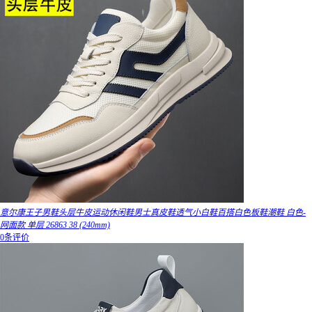
意尔康王子男鞋头层牛皮运动休闲鞋男士真皮鞋透气小白鞋百搭白色板鞋潮鞋 白色-
网面款 单层 26863 38 (240mm)
0条评价