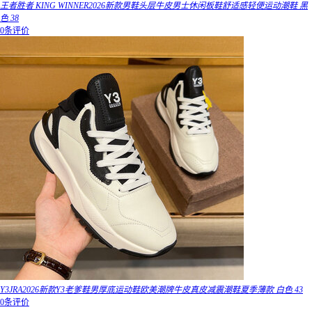
王者胜者 KING WINNER2026新款男鞋头层牛皮男士休闲板鞋舒适感轻便运动潮鞋 黑
色 38
0条评价
Y3JRA2026新款Y3老爹鞋男厚底运动鞋欧美潮牌牛皮真皮减震潮鞋夏季薄款 白色 43
0条评价