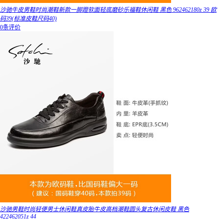
沙驰牛皮男鞋时尚潮鞋新款一脚蹬软面轻底磨砂乐福鞋休闲鞋 黑色 962462180z 39 欧
码39(标准皮鞋尺码40)
0条评价
沙驰男鞋时尚轻便男士休闲鞋真皮胎牛皮高档潮鞋圆头复古休闲皮鞋 黑色
422462051z 44