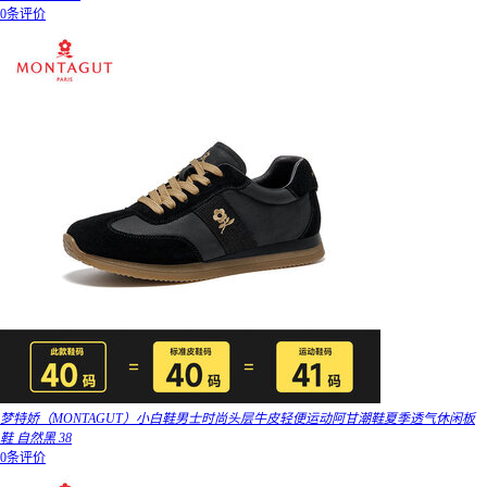
0条评价
梦特娇（MONTAGUT）小白鞋男士时尚头层牛皮轻便运动阿甘潮鞋夏季透气休闲板
鞋 自然黑 38
0条评价