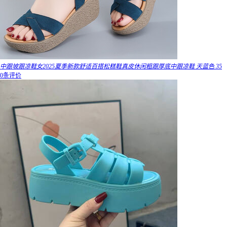
中跟坡跟凉鞋女2025夏季新款舒适百搭松糕鞋真皮休闲粗跟厚底中跟凉鞋 天蓝色 35
0条评价