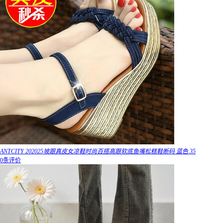
ANTCITY 202025坡跟真皮女凉鞋时尚百搭高跟软底鱼嘴松糕鞋断码 蓝色 35
0条评价