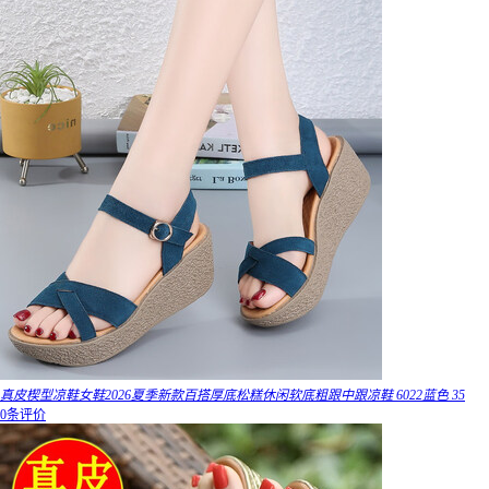
真皮楔型凉鞋女鞋2026夏季新款百搭厚底松糕休闲软底粗跟中跟凉鞋 6022蓝色 35
0条评价