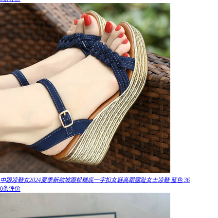
中跟凉鞋女2024夏季新款坡跟松糕底一字扣女鞋高跟露趾女士凉鞋 蓝色 36
0条评价