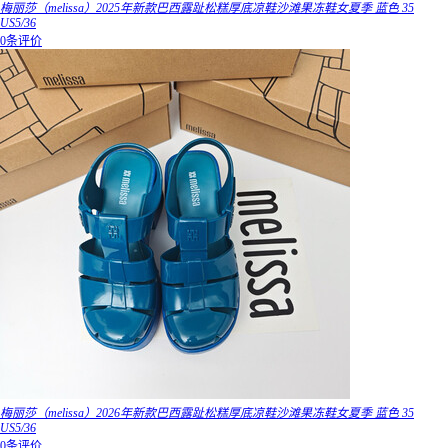
梅丽莎（melissa）2025年新款巴西露趾松糕厚底凉鞋沙滩果冻鞋女夏季 蓝色 35
US5/36
0条评价
梅丽莎（melissa）2026年新款巴西露趾松糕厚底凉鞋沙滩果冻鞋女夏季 蓝色 35
US5/36
0条评价