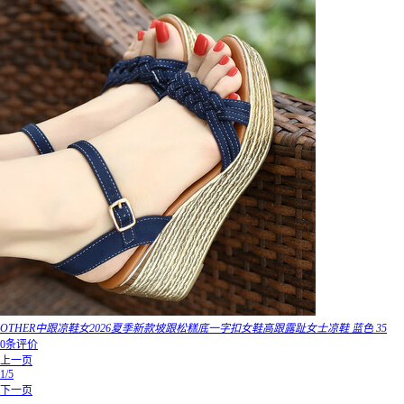
OTHER中跟凉鞋女2026夏季新款坡跟松糕底一字扣女鞋高跟露趾女士凉鞋 蓝色 35
0条评价
上一页
1/5
下一页