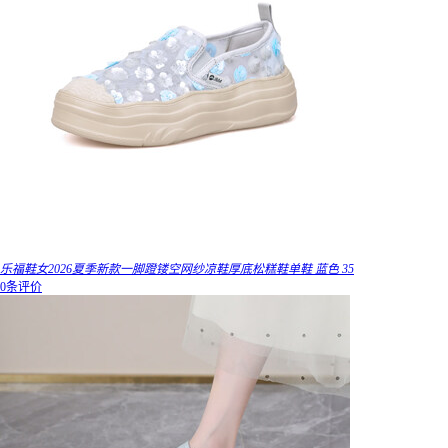
乐福鞋女2026夏季新款一脚蹬镂空网纱凉鞋厚底松糕鞋单鞋 蓝色 35
0条评价