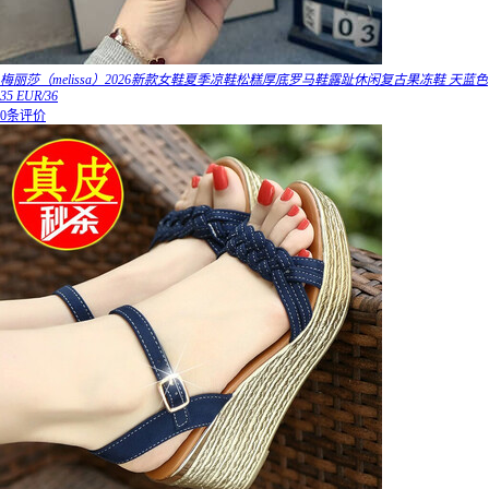
梅丽莎（melissa）2026新款女鞋夏季凉鞋松糕厚底罗马鞋露趾休闲复古果冻鞋 天蓝色
35 EUR/36
0条评价