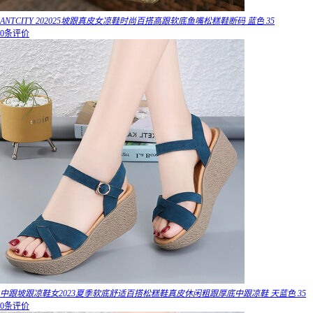
ANTCITY 202025坡跟真皮女凉鞋时尚百搭高跟软底鱼嘴松糕鞋断码 蓝色 35
0条评价
中跟坡跟凉鞋女2023夏季软底舒适百搭松糕鞋真皮休闲粗跟厚底中跟凉鞋 天蓝色 35
0条评价