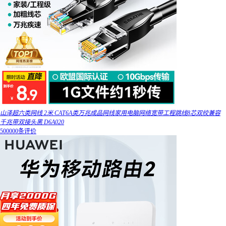
山泽超六类网线 2米 CAT6A类万兆成品网线家用电脑网络宽带工程跳线8芯双绞兼容
千兆带双接头黑 D6A020
500000条评价