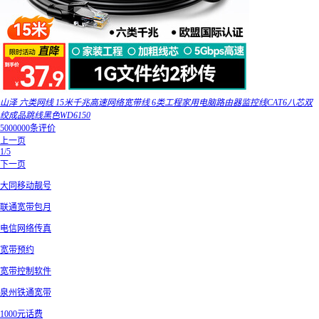
山泽 六类网线 15米千兆高速网络宽带线 6类工程家用电脑路由器监控线CAT6八芯双
绞成品跳线黑色WD6150
5000000条评价
上一页
1/5
下一页
大同移动靓号
联通宽带包月
电信网络传真
宽带预约
宽带控制软件
泉州铁通宽带
1000元话费