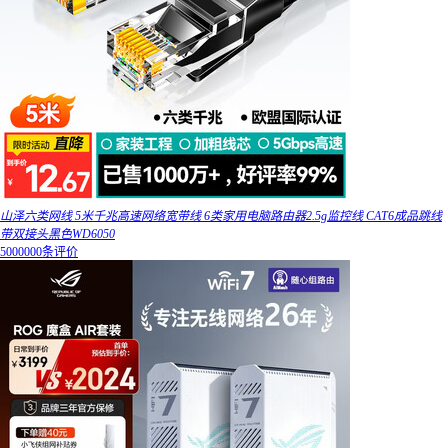
山泽六类网线 5米千兆高速网络宽带线 6类家用电脑路由器2.5g监控线 CAT6成品跳线
带双接头黑色WD6050
5000000条评价