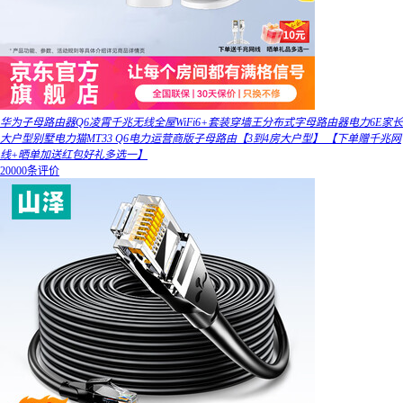
华为子母路由器Q6凌霄千兆无线全屋WiFi6+套装穿墙王分布式字母路由器电力6E家长
大户型别墅电力猫MT33 Q6电力运营商版子母路由【3到4房大户型】 【下单赠千兆网
线+晒单加送红包好礼多选一】
20000条评价