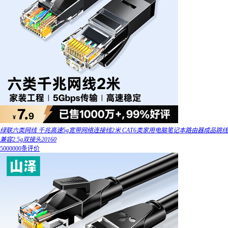
绿联六类网线 千兆高速5g宽带网络连接线2米 CAT6类家用电脑笔记本路由器成品跳线
兼容2.5g双接头20160
5000000条评价