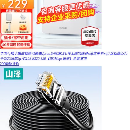
华为4g插卡路由器移动路由2pro5多网通CPE转无线网随身wifi宽带非wifi7企业级b535
千兆2026款5g AX15B B320-820【195Mbps速率】免装宽带
20000条评价