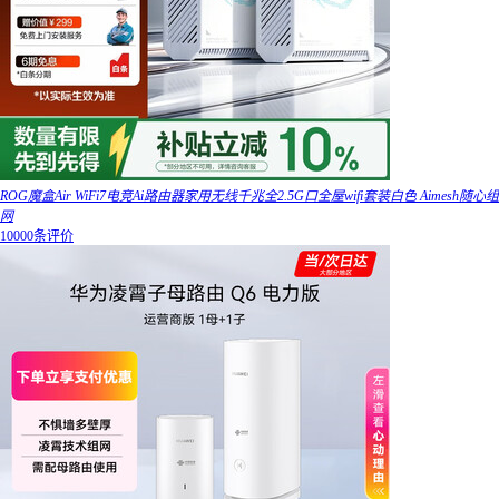
ROG魔盒Air WiFi7电竞Ai路由器家用无线千兆全2.5G口全屋wifi套装白色 Aimesh随心组
网
10000条评价