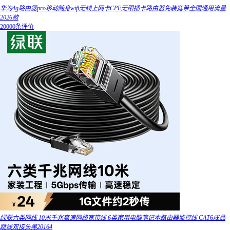
华为4g路由器pro移动随身wifi无线上网卡CPE无限插卡路由器免装宽带全国通用流量
2026款
20000条评价
绿联六类网线 10米千兆高速网络宽带线 6类家用电脑笔记本路由器监控线 CAT6成品
跳线双接头黑20164