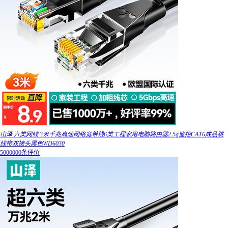
山泽 六类网线 3米千兆高速网络宽带线6类工程家用电脑路由器2.5g监控CAT6成品跳
线带双接头黑色WD6030
5000000条评价