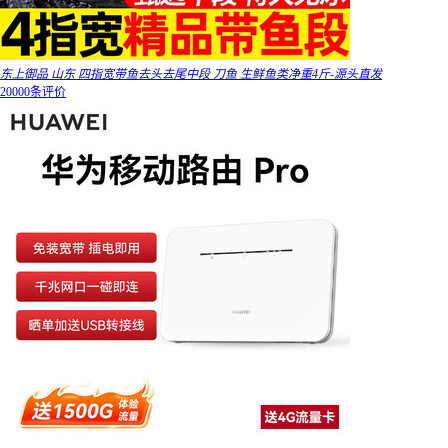
东上御品 山东 四指宽带鱼去头去尾中段 刀鱼 生鲜鱼类净重4斤-源头直发
20000条评价