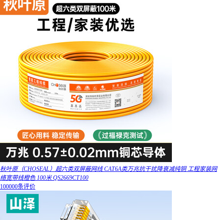
秋叶原（CHOSEAL）超六类双屏蔽网线 CAT6A类万兆抗干扰降衰减纯铜 工程家装网
络宽带线橙色 100米 QS2669CT100
100000条评价