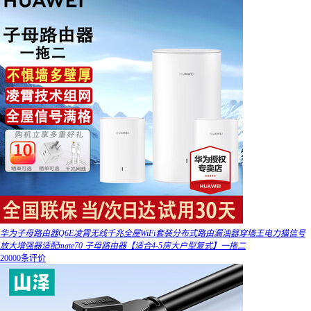
华为子母路由器Q6E凌霄无线千兆全屋WiFi套装分布式路由漏油器穿墙王电力猫信号
放大增强器适配mate70 子母路由器【适合4-5房大户型复式】一拖二
20000条评价