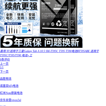
喜用 XY适用于三星Galaxy Tab A 10.5 SM-T595C T595 T590电池BT595ABE 适用于
T595C/T595/T590 电池+工
0条评价
上一页
1/1
下一页
品胜物流
诺基亚bl5j电池
红米Note原装电池
京东自营vivox5sl