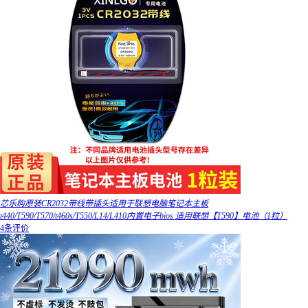
芯乐购原装CR2032带线带插头适用于联想电脑笔记本主板
t440/T590/T570/t460s/T550/L14/L410内置电子bios 适用联想【T590】电池（1粒）
4条评价