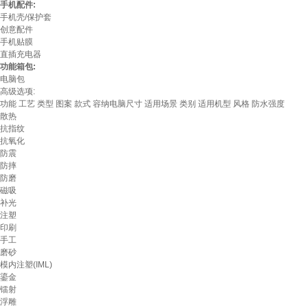
手机配件:
手机壳/保护套
创意配件
手机贴膜
直插充电器
功能箱包:
电脑包
高级选项:
功能
工艺
类型
图案
款式
容纳电脑尺寸
适用场景
类别
适用机型
风格
防水强度
散热
抗指纹
抗氧化
防震
防摔
防磨
磁吸
补光
注塑
印刷
手工
磨砂
模内注塑(IML)
鎏金
镭射
浮雕