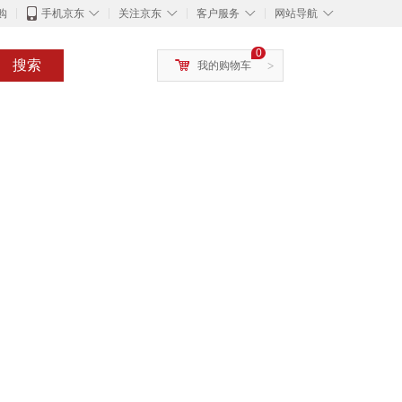
◇
◇
◇
◇
购
手机京东
关注京东
客户服务
网站导航
0
搜索
我的购物车
>