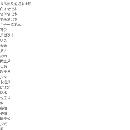
显示器及笔记本通用
商务笔记本
轻薄笔记本
苹果笔记本
二合一笔记本
可爱
原创设计
欧美
夜光
复古
简约
民族风
日韩
欧美风
少女
卡通风
防泼水
防水
包盖式
敞口
磁扣
搭扣
翻盖式
拉链
男