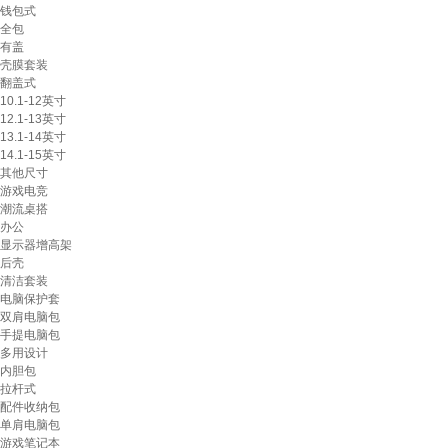
钱包式
全包
有盖
壳膜套装
翻盖式
10.1-12英寸
12.1-13英寸
13.1-14英寸
14.1-15英寸
其他尺寸
游戏电竞
潮流桌搭
办公
显示器增高架
后壳
清洁套装
电脑保护套
双肩电脑包
手提电脑包
多用设计
内胆包
拉杆式
配件收纳包
单肩电脑包
游戏笔记本