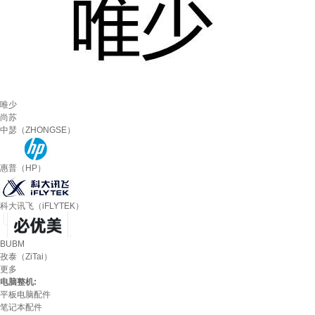
唯少
尚苏
中瑟（ZHONGSE）
惠普（HP）
科大讯飞（iFLYTEK）
BUBM
孜泰（ZiTai）
更多
电脑整机:
平板电脑配件
笔记本配件