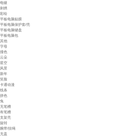
电镀
刺绣
彩绘
平板电脑贴膜
平板电脑保护套/壳
平板电脑键盘
平板电脑包
其他
字母
撞色
云朵
星空
风景
新年
笑脸
卡通动漫
线条
拼色
兔
无笔槽
有笔槽
支架壳
旋转
腕带/挂绳
无盖