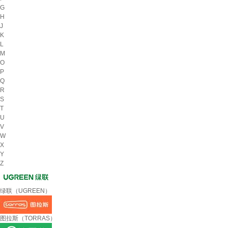
G
H
J
K
L
M
O
P
Q
R
S
T
U
V
W
X
Y
Z
绿联（UGREEN）
图拉斯（TORRAS）