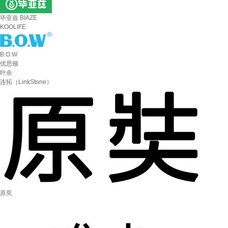
毕亚兹 BIAZE
KOOLIFE
B.O.W
优思顿
叶余
连拓（LinkStone）
原奘