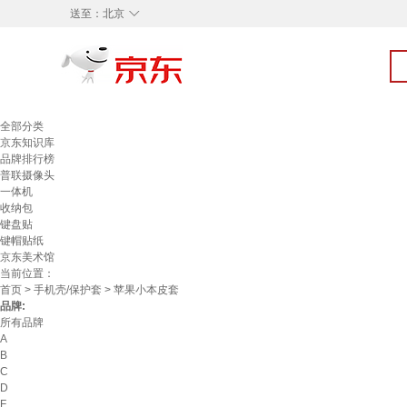
◇
送至：
北京
全部分类
京东知识库
品牌排行榜
普联摄像头
一体机
收纳包
键盘贴
键帽贴纸
京东美术馆
当前位置：
首页
>
手机壳/保护套
> 苹果小本皮套
品牌:
所有品牌
A
B
C
D
F