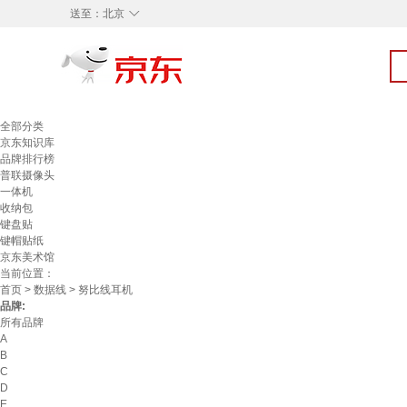
◇
送至：
北京
全部分类
京东知识库
品牌排行榜
普联摄像头
一体机
收纳包
键盘贴
键帽贴纸
京东美术馆
当前位置：
首页
>
数据线
> 努比线耳机
品牌:
所有品牌
A
B
C
D
E