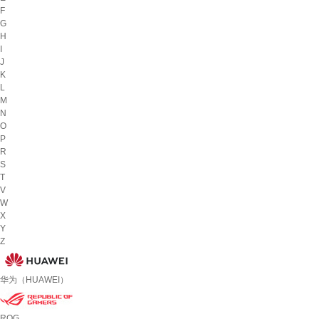
F
G
H
I
J
K
L
M
N
O
P
R
S
T
V
W
X
Y
Z
华为（HUAWEI）
ROG