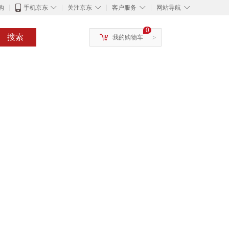
◇
◇
◇
◇
购
手机京东
关注京东
客户服务
网站导航
0
搜索
我的购物车
>