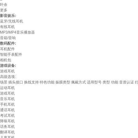
叶余
更多
影音娱乐:
蓝牙/无线耳机
有线耳机
MP3/MP4音乐播放器
音箱/音响
数码配件:
耳机配件
智能手表配件
相机包
游戏设备:
游戏耳机
高级选项:
场景
插头接口
换线支持
特色功能
振膜类型
佩戴方式
适用型号
类型
功能
音质认证
运动耳机
游戏耳机
音乐耳机
手机耳机
通话耳机
考试耳机
降噪耳机
话务耳机
翻译耳机
儿童耳机