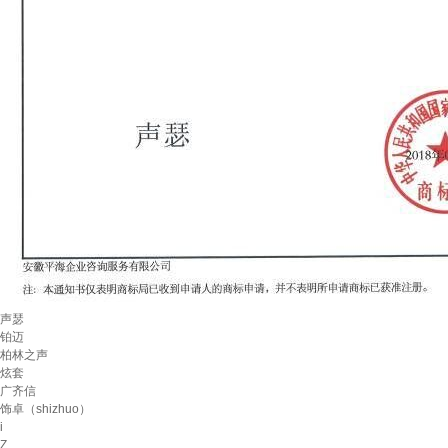
声瑟
铂迈
柏林之声
炫套
广齐信
饰卓（shizhuo）
i
Z