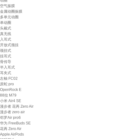
动圈
空气振膜
金属动圈振膜
多单元动圈
单动圈
头戴式
真无线
入耳式
开放式颈挂
颈挂式
挂耳式
骨传导
半入耳式
耳夹式
左柚 FC02
原蛇 pro
OpenRock E
88拉 M79
小米 Air4 SE
漫步者 花再 Zero Air
漫步者 zero air
邻罗Air pro6
华为 FreeBuds SE
花再 Zero Air
Apple AirPods