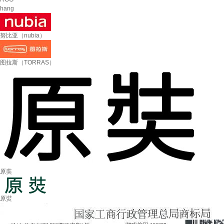
hang
努比亚（nubia）
图拉斯（TORRAS）
原奘
原焋