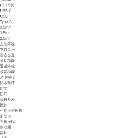
HIFI耳机
USB-C
USB
Type-C
3.5mm
3.5mm
2.5mm
主动降噪
支持音乐
语音交互
通话功能
通话降噪
录音功能
来电播报
防水防汗
防水
防汗
插拔耳麦
圈铁
生物纤维振膜
多动铁
平板振膜
多动圈
动铁