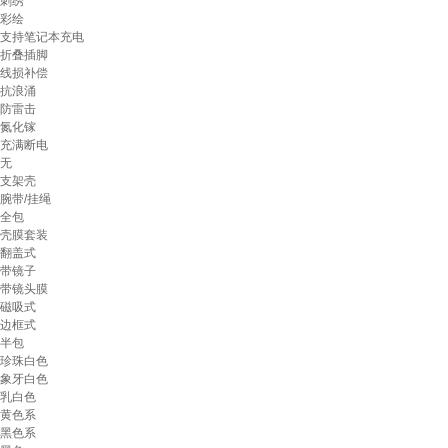
刺绣
彩绘
支持笔记本充电
折叠插脚
线损补偿
抗浪涌
防雷击
氮化镓
充满断电
无
支架壳
腕带/挂绳
全包
壳膜套装
翻盖式
带镜子
带镜头膜
磁吸式
边框式
半包
珍珠白色
象牙白色
乳白色
黄色系
黑色系