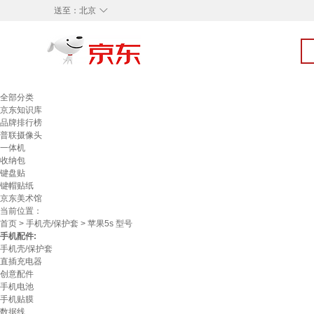
◇
送至：
北京
全部分类
京东知识库
品牌排行榜
普联摄像头
一体机
收纳包
键盘贴
键帽贴纸
京东美术馆
当前位置：
首页
>
手机壳/保护套
> 苹果5s 型号
手机配件:
手机壳/保护套
直插充电器
创意配件
手机电池
手机贴膜
数据线