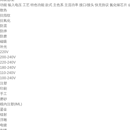
功能
输入电压
工艺
特色功能
款式
主色系
主流功率
接口/接头
快充协议
氮化镓芯片
散热
抗指纹
抗氧化
防震
防摔
防磨
磁吸
补光
220V
200-240V
220-240V
180-240V
110-240V
100-240V
注塑
印刷
手工
磨砂
模内注塑(IML)
鎏金
镭射
浮雕
电镀