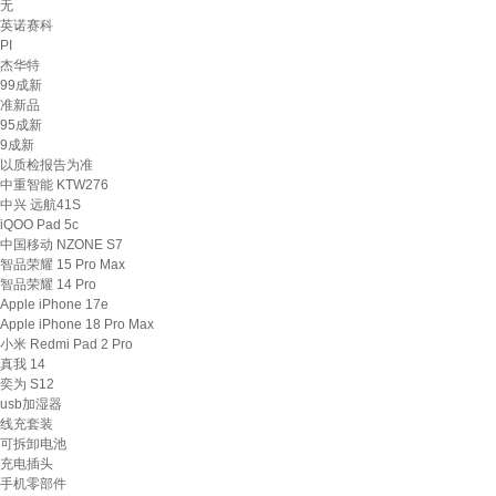
无
英诺赛科
PI
杰华特
99成新
准新品
95成新
9成新
以质检报告为准
中重智能 KTW276
中兴 远航41S
iQOO Pad 5c
中国移动 NZONE S7
智品荣耀 15 Pro Max
智品荣耀 14 Pro
Apple iPhone 17e
Apple iPhone 18 Pro Max
小米 Redmi Pad 2 Pro
真我 14
奕为 S12
usb加湿器
线充套装
可拆卸电池
充电插头
手机零部件