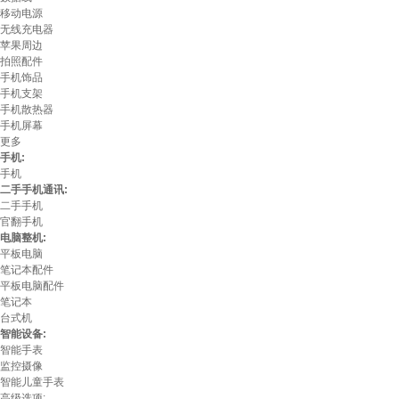
移动电源
无线充电器
苹果周边
拍照配件
手机饰品
手机支架
手机散热器
手机屏幕
更多
手机:
手机
二手手机通讯:
二手手机
官翻手机
电脑整机:
平板电脑
笔记本配件
平板电脑配件
笔记本
台式机
智能设备:
智能手表
监控摄像
智能儿童手表
高级选项: