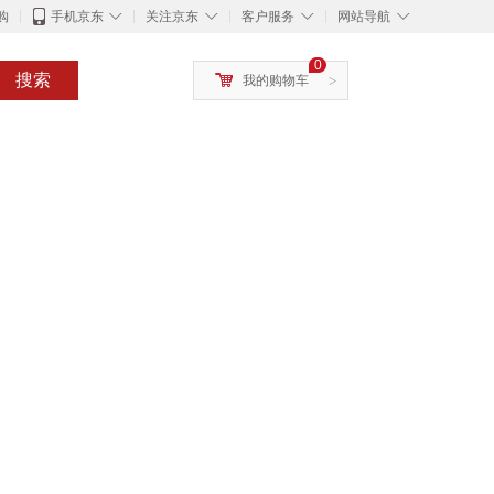
◇
◇
◇
◇
购
手机京东
关注京东
客户服务
网站导航
0
搜索
我的购物车
>