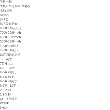
手机卡托
手机红外遥控器/发射器
收纳包/盒
AI潮玩
剪卡器
防丢器保护套
8000mAh及以上
7000-7999mAh
6000-6999mAh
5000-5999mAh
4000mAh以下
5000mAh以下
以官网信息为准
12.1英寸
7英寸以上
6.8-7.0英寸
6.6-6.79英寸
6.3-6.59英寸
6.0-6.29英寸
6.0英寸以下
2.3-2.7K
2.8-3.1K
QHD+及以上
WQHD+
FHD+