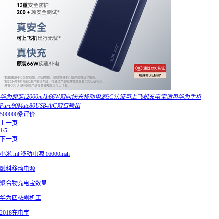
华为原装12000mAh66W双向快充移动电源3C认证可上飞机充电宝适用华为手机
Pura90Mate80USB-A/C双口输出
500000条评价
上一页
1/5
下一页
小米 mi 移动电源 16000mah
融科移动电源
聚合物充电宝数显
华为四核飙机王
2018充电宝