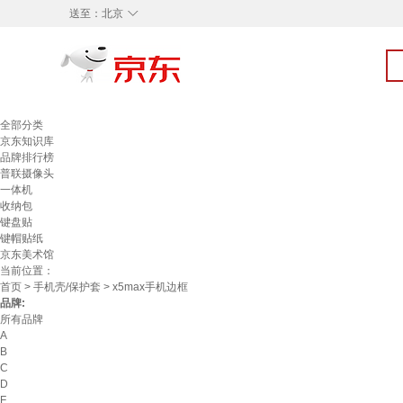
◇
送至：
北京
全部分类
京东知识库
品牌排行榜
普联摄像头
一体机
收纳包
键盘贴
键帽贴纸
京东美术馆
当前位置：
首页
>
手机壳/保护套
> x5max手机边框
品牌:
所有品牌
A
B
C
D
F