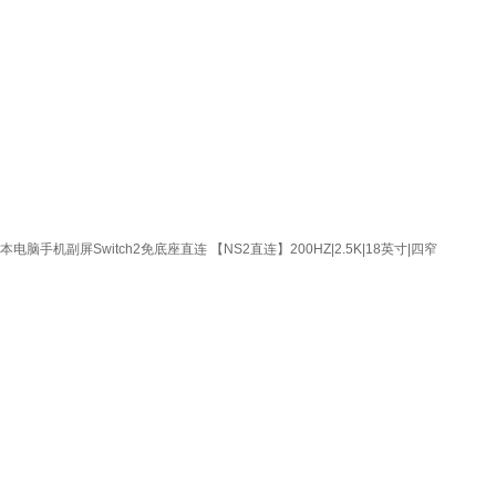
本电脑手机副屏Switch2免底座直连 【NS2直连】200HZ|2.5K|18英寸|四窄