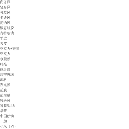
商务风
轻奢风
可爱风
卡通风
简约风
液态硅胶
肖特玻璃
羊皮
素皮
亚克力+硅胶
亚克力
水凝膜
纤维
碳纤维
康宁玻璃
塑料
夜光膜
前膜
前后膜
镜头膜
背膜/贴纸
卓普
中国移动
一加
小米（MI）