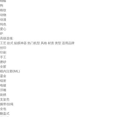
蝴蝶
狗
格纹
动物
动漫
纯色
爱心
IP
高级选项:
工艺
款式
贴膜神器
热门机型
风格
材质
类型
适用品牌
丝印
印刷
手工
磨砂
全胶
模内注塑(IML)
鎏金
镭射
电镀
浮雕
刺绣
支架壳
腕带/挂绳
全包
翻盖式