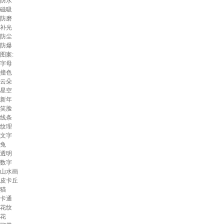
防水
磁吸
防磨
补光
防尘
防爆
图案:
字母
撞色
云朵
星空
新年
笑脸
线条
纹理
文字
兔
透明
数字
山水画
皮卡丘
猫
卡通
花纹
花