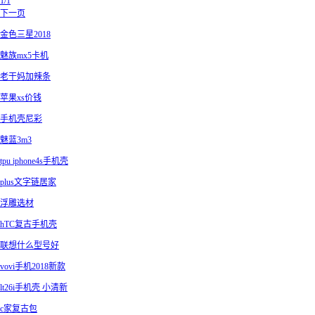
1/1
下一页
金色三星2018
魅族mx5卡机
老干妈加辣条
苹果xs价钱
手机壳尼彩
魅蓝3m3
tpu iphone4s手机壳
plus文字链居家
浮雕选材
hTC复古手机壳
联想什么型号好
vovi手机2018新款
lt26i手机壳 小清新
c家复古包