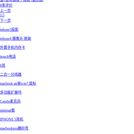
蓝]自带镜框 +背胶+散热贴
0条评价
上一页
1/5
下一页
iphone5投影
iphone4 摄像头 原装
外置手机内存卡
itouch电话
6耳
二合一分线器
macbook air装win7 鼠标
多功能扩展坞
Capshi麦克风
minipad套
IPHONE 5耳机
macbookpro磨砂壳