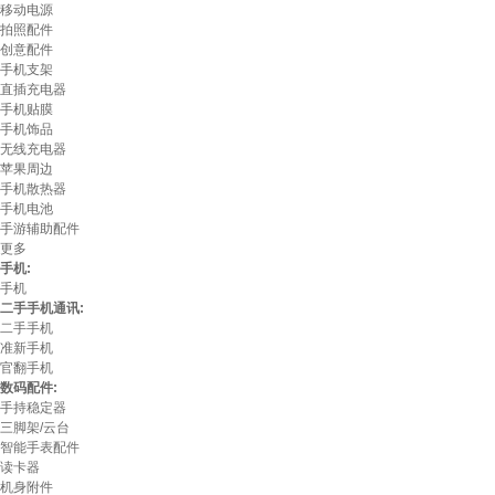
移动电源
拍照配件
创意配件
手机支架
直插充电器
手机贴膜
手机饰品
无线充电器
苹果周边
手机散热器
手机电池
手游辅助配件
更多
手机:
手机
二手手机通讯:
二手手机
准新手机
官翻手机
数码配件:
手持稳定器
三脚架/云台
智能手表配件
读卡器
机身附件