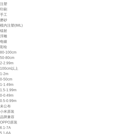
注塑
印刷
手工
磨砂
模内注塑(IML)
镭射
浮雕
电镀
彩绘
80-100cm
50-80cm
2-2.99m
100cm以上
1-2m
0-50cm
1-1.49m
1.5-1.99m
0-0.49m
0.5-0.99m
未公布
小米原装
品牌兼容
OPPO原装
6.1-7A
5.1-6A