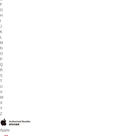
F
G
H
I
J
K
L
M
N
O
P
Q
R
S
T
U
V
W
X
Y
Z
Apple