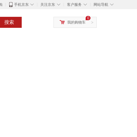
◇
◇
◇
◇
购
手机京东
关注京东
客户服务
网站导航
0
搜索
我的购物车
>