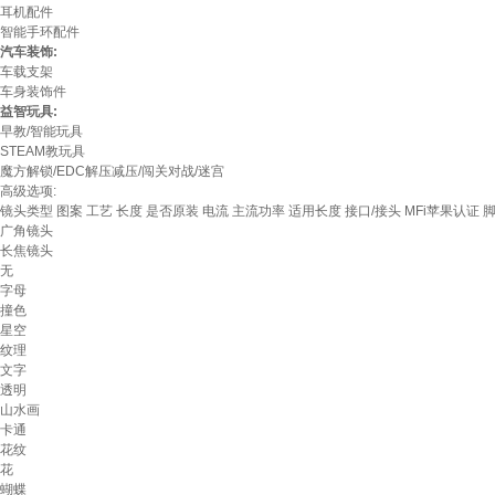
耳机配件
智能手环配件
汽车装饰:
车载支架
车身装饰件
益智玩具:
早教/智能玩具
STEAM教玩具
魔方解锁/EDC解压减压/闯关对战/迷宫
高级选项:
镜头类型
图案
工艺
长度
是否原装
电流
主流功率
适用长度
接口/接头
MFi苹果认证
广角镜头
长焦镜头
无
字母
撞色
星空
纹理
文字
透明
山水画
卡通
花纹
花
蝴蝶