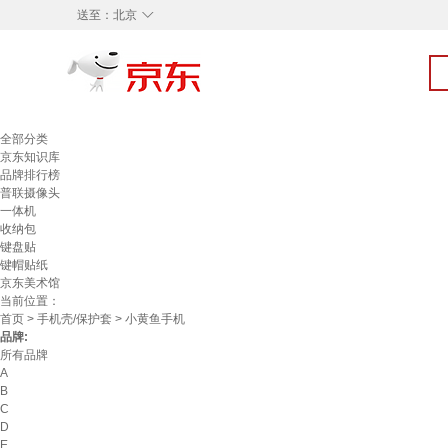
◇
送至：
北京
全部分类
京东知识库
品牌排行榜
普联摄像头
一体机
收纳包
键盘贴
键帽贴纸
京东美术馆
当前位置：
首页
>
手机壳/保护套
> 小黄鱼手机
品牌:
所有品牌
A
B
C
D
E