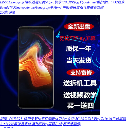
EISSCCEmagsafe磁吸适用红魔5/3pro联想Y700第四/五代ipadmini7保护套OPPO2红米
KPad2华为matepadmini壳 magsafe单壳+小平板银色支点气囊磁吸支架
200条评价
羽魔（YUMO）适用于努比亚红魔8Pro 7SPro 6 6R 5G 3S X Z17 Play Z11mini手机屏幕
总成内外屏液晶寄修 努比亚Play屏幕总成(原手感画质)