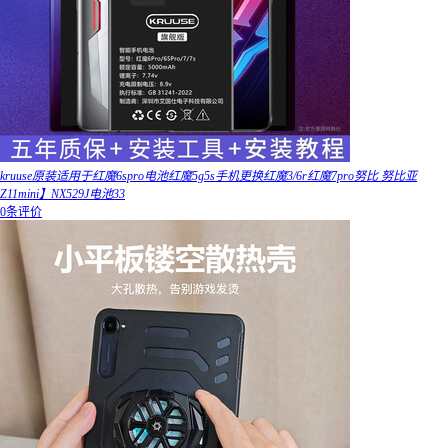
kruuse原装适用于红魔6spro电池红魔5g5s手机更换红魔3/6r红魔7pro努比 努比亚
Z11mini】NX529J电池33
0条评价