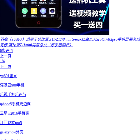
羽魔（YUMO）适用于努比亚 Z11/Z17/8mini S/max红魔3/5/6SPRO7/8Xpro手机屏幕总成
寄修 努比亚Z11mini屏幕总成（原手感画质）
6条评价
上一页
1/4
下一页
yq601坚果
诺基亚900手机
乐视手机乐迷节
iphone5手机壳边框
三星w2016手机壳
江门魅族pro5
galaxynote外壳