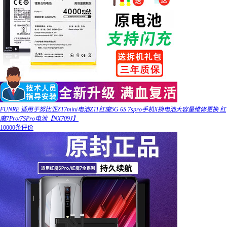
FUNRE 适用于努比亚Z17mini电池Z11红魔5G 6S 7spro手机X换电池大容量维修更换 红
魔7Pro/7SPro电池【NX709J】
10000条评价