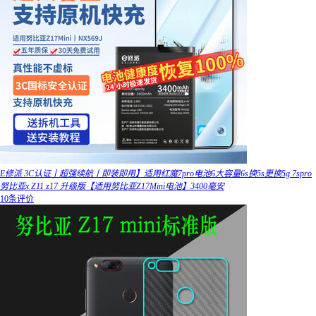
E修派 3C认证丨超强续航丨即装即用】适用红魔7pro电池6大容量6s换5s更换5g 7spro
努比亚x Z11 z17 升级版【适用努比亚Z17Mini电池】3400毫安
10条评价