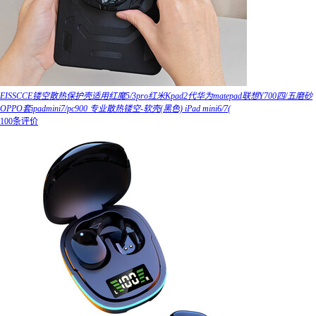
EISSCCE镂空散热保护壳适用红魔5/3pro红米Kpad2代华为matepad联想Y700四/五磨砂
OPPO套ipadmini7/pc900 专业散热镂空-软壳(黑色) iPad mini6/7(
100条评价