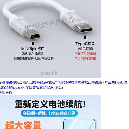
u盾转换插头工商行u盾转接口网银农行k宝转换器头优盾插口转换线 7号白色TypeC电
脑连MiNi5pin 网 接口拍照发给客服，0.1m
9条评价