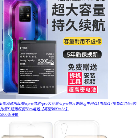
E修派适用红魔6spro电池7pro大容量7s pro换5s更换5g中兴Z11电芯Z17电板Z17Mini努
比亚X 适用红魔7Pro电池【高密5000mAh】
5000条评价