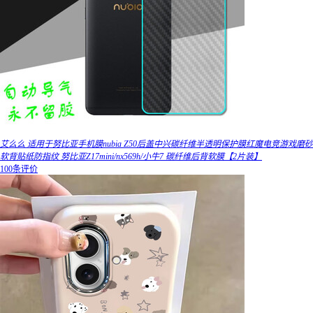
艾么么 适用于努比亚手机膜nubia Z50后盖中兴碳纤维半透明保护膜红魔电竞游戏磨砂
软背贴纸防指纹 努比亚Z17mini/nx569h/小牛7 碳纤维后背软膜【2片装】
100条评价