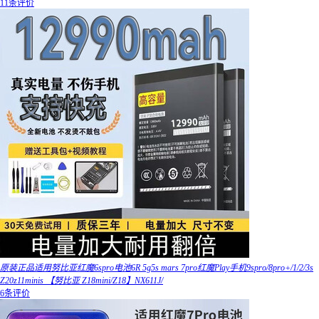
11条评价
原装正品适用努比亚红魔6spro电池6R 5g5s mars 7pro红魔Play手机9spro/8pro+/1/2/3s
Z20z11minis 【努比亚 Z18mini/Z18】NX611J/
6条评价