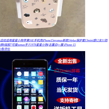
迅炫适用星星小狗苹果16E手机壳iPhone15promax新款14plus保护套13mini感12女11防
摔8硅胶7可爱xsmax手 F1978星星小狗(古董白)+膜 iPhone 15
3条评价