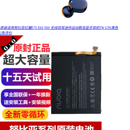
原装适用努比亚红魔E7S E6S Y60 无线双耳迷你运动数显蓝牙耳机TW G9S黑色
2条评价