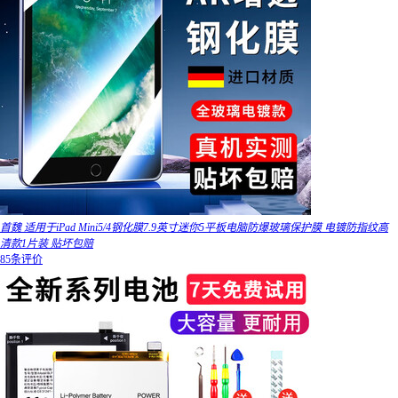
首魏 适用于iPad Mini5/4钢化膜7.9英寸迷你5平板电脑防爆玻璃保护膜 电镀防指纹高
清款1片装 贴坏包赔
85条评价