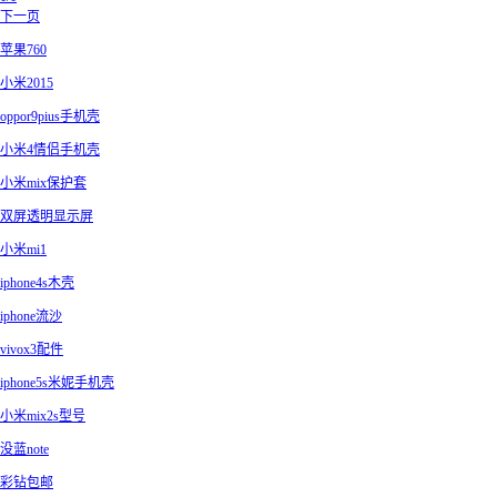
下一页
苹果760
小米2015
oppor9pius手机壳
小米4情侣手机壳
小米mix保护套
双屏透明显示屏
小米mi1
iphone4s木壳
iphone流沙
vivox3配件
iphone5s米妮手机壳
小米mix2s型号
没蓝note
彩钻包邮