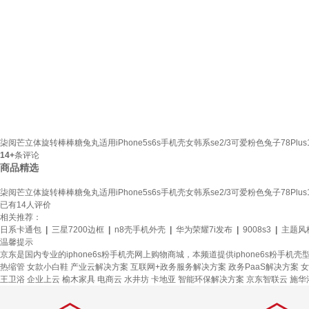
柒阅芒立体旋转棒棒糖兔丸适用iPhone5s6s手机壳女韩系se2/3可爱粉色兔子78Plus161
14+
条评论
商品精选
柒阅芒立体旋转棒棒糖兔丸适用iPhone5s6s手机壳女韩系se2/3可爱粉色兔子78Plus161
已有
14
人评价
相关推荐：
日系卡通包
|
三星7200边框
|
n8壳手机外壳
|
华为荣耀7i发布
|
9008s3
|
主题风格
温馨提示
京东是国内专业的iphone6s粉手机壳网上购物商城，本频道提供iphone6s粉手机
热缩管
女款小白鞋
产业云解决方案
互联网+政务服务解决方案
政务PaaS解决方案
女
王卫浴
企业上云
榆木家具
电商云
水井坊
卡地亚
智能环保解决方案
京东智联云
施华