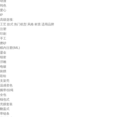
动漫
纯色
爱心
IP
高级选项:
工艺
款式
热门机型
风格
材质
适用品牌
注塑
印刷
手工
磨砂
模内注塑(IML)
鎏金
镭射
浮雕
电镀
刺绣
彩绘
支架壳
温感变色
腕带/挂绳
全包
钱包式
壳膜套装
翻盖式
带链条