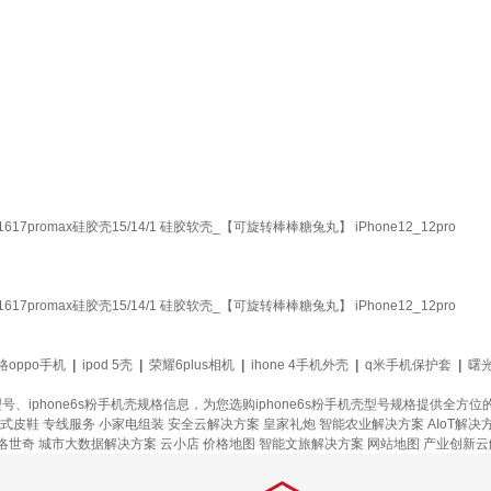
7promax硅胶壳15/14/1 硅胶软壳_【可旋转棒棒糖兔丸】 iPhone12_12pro
7promax硅胶壳15/14/1 硅胶软壳_【可旋转棒棒糖兔丸】 iPhone12_12pro
oppo手机
|
ipod 5壳
|
荣耀6plus相机
|
ihone 4手机外壳
|
q米手机保护套
|
曙
壳型号、iphone6s粉手机壳规格信息，为您选购iphone6s粉手机壳型号规格提供
式皮鞋
专线服务
小家电组装
安全云解决方案
皇家礼炮
智能农业解决方案
AIoT解决
洛世奇
城市大数据解决方案
云小店
价格地图
智能文旅解决方案
网站地图
产业创新云