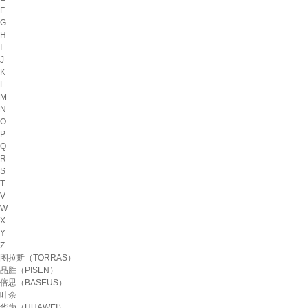
F
G
H
I
J
K
L
M
N
O
P
Q
R
S
T
V
W
X
Y
Z
图拉斯（TORRAS）
品胜（PISEN）
倍思（BASEUS）
叶余
华为（HUAWEI）