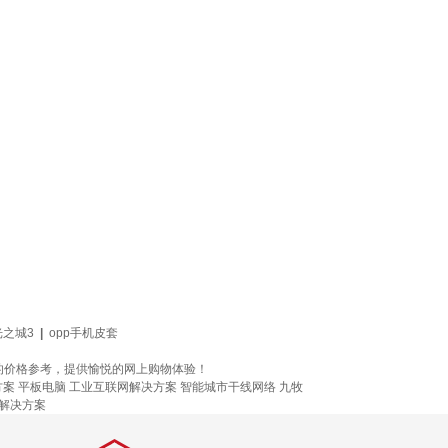
光之城3
|
opp手机皮套
全方位的价格参考，提供愉悦的网上购物体验！
方案
平板电脑
工业互联网解决方案
智能城市干线网络
九牧
解决方案