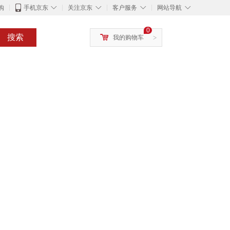
◇
◇
◇
◇
购
手机京东
关注京东
客户服务
网站导航
0
搜索
我的购物车
>