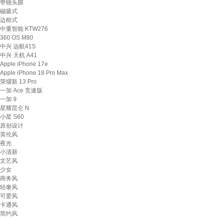
带镜头膜
磁吸式
边框式
中重智能 KTW276
360 OS M80
中兴 远航41S
中兴 天机 A41
Apple iPhone 17e
Apple iPhone 18 Pro Max
荥燿新 13 Pro
一加 Ace 竞速版
一加 9
星耀昆仑 N
小星 S60
原创设计
英伦风
夜光
小清新
文艺风
少女
商务风
轻奢风
可爱风
卡通风
简约风