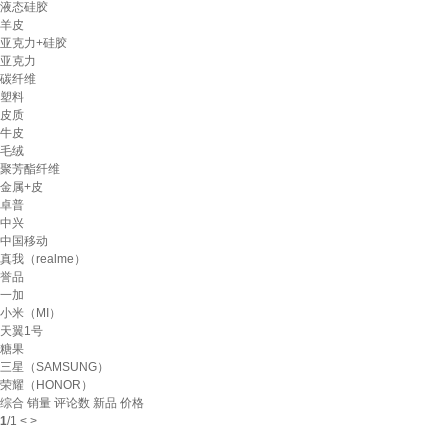
液态硅胶
羊皮
亚克力+硅胶
亚克力
碳纤维
塑料
皮质
牛皮
毛绒
聚芳酯纤维
金属+皮
卓普
中兴
中国移动
真我（realme）
誉品
一加
小米（MI）
天翼1号
糖果
三星（SAMSUNG）
荣耀（HONOR）
综合
销量
评论数
新品
价格
1
/
1
<
>