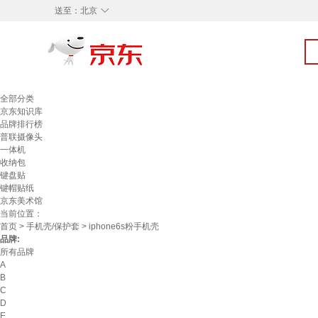
◇
送至：
北京
全部分类
京东知识库
品牌排行榜
普联摄像头
一体机
收纳包
键盘贴
键帽贴纸
京东美术馆
当前位置：
首页
>
手机壳/保护套
> iphone6s粉手机壳
品牌:
所有品牌
A
B
C
D
E