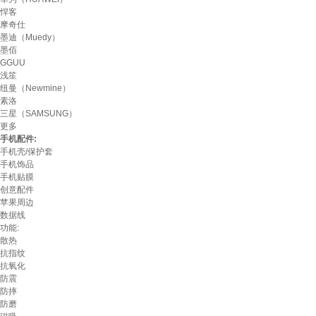
悍客
摩奇仕
墨迪（Muedy）
墨佰
GGUU
浅笙
纽曼（Newmine）
素洛
三星（SAMSUNG）
更多
手机配件:
手机壳/保护套
手机饰品
手机贴膜
创意配件
苹果周边
数据线
功能:
散热
抗指纹
抗氧化
防震
防摔
防磨