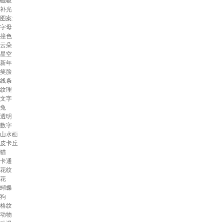
磁吸
补光
图案:
字母
撞色
云朵
星空
新年
笑脸
线条
纹理
文字
兔
透明
数字
山水画
皮卡丘
猫
卡通
花纹
花
蝴蝶
狗
格纹
动物