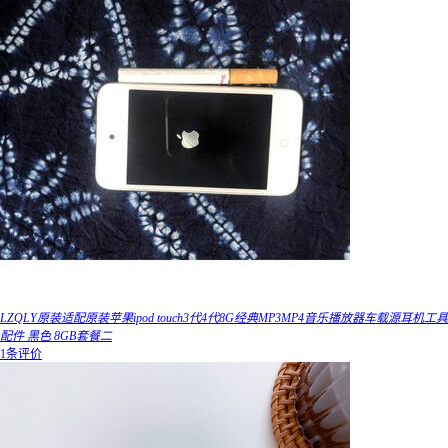
LZQLY原装适配原装苹果ipod touch3代4代8G经典MP3MP4音乐播放器车载源耳机工具
配件 黑色 8GB套餐二
1条评价