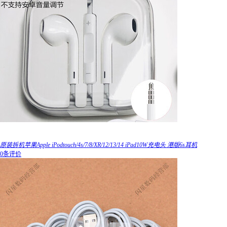
原装拆机苹果Apple iPodtouch/4s/7/8/XR/12/13/14 iPad10W充电头 港版6s耳机
0条评价