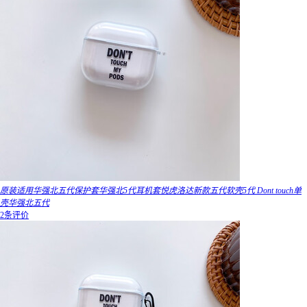
原装适用华强北五代保护套华强北5代耳机套悦虎洛达新款五代软壳5代 Dont touch单
壳华强北五代
2条评价