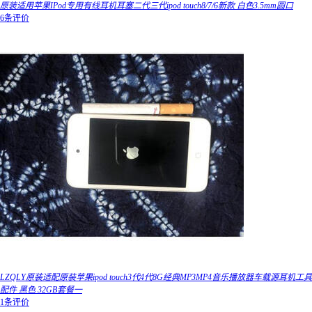
原装适用苹果IPod专用有线耳机耳塞二代三代ipod touch8/7/6新款 白色3.5mm圆口
6条评价
LZQLY原装适配原装苹果ipod touch3代4代8G经典MP3MP4音乐播放器车载源耳机工具
配件 黑色 32GB套餐一
1条评价