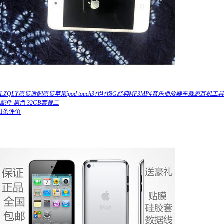
LZQLY原装适配原装苹果ipod touch3代4代8G经典MP3MP4音乐播放器车载源耳机工具
配件 黑色 32GB套餐二
1条评价