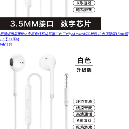
原装适用苹果IPod专用有线耳机耳塞二代三代ipod touch8/7/6新款 白色顶配版3.5mm圆
口【 9D环绕
6条评价