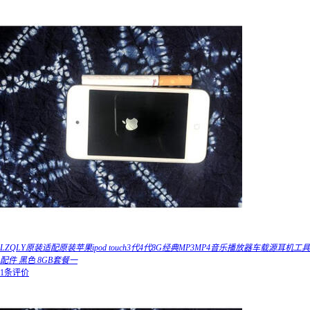
LZQLY原装适配原装苹果ipod touch3代4代8G经典MP3MP4音乐播放器车载源耳机工具
配件 黑色 8GB套餐一
1条评价