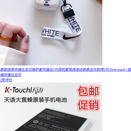
原装适用华强北五代保护套华强北5代耳机套悦虎洛达新款五代软壳5代 Dont touch+挂
绳华强北五代
2条评价