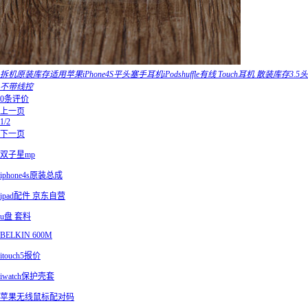
拆机原装库存适用苹果iPhone4S平头塞手耳机iPodshuffle有线 Touch耳机 散装库存3.5头
不带线控
0条评价
上一页
1/2
下一页
双子星mp
iphone4s原装总成
ipad配件 京东自营
u盘 套料
BELKIN 600M
itouch5报价
iwatch保护壳套
苹果无线鼠标配对码