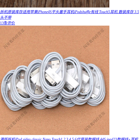
拆机原装库存适用苹果iPhone4S平头塞手耳机iPodshuffle有线 Touch5耳机 散装库存 3.5
头不带
13条评价
港版拆机iPod video classic Nano Touch1 2 3 4 5 6代原装数据线 44S ipad23数据线+耳机