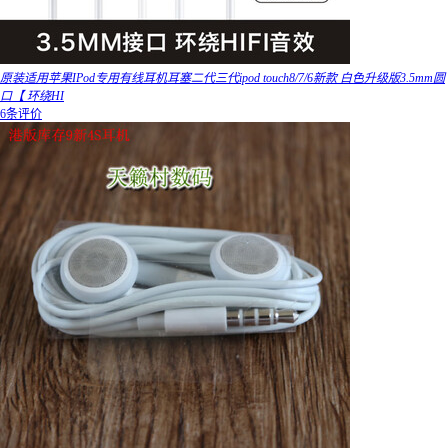
原装适用苹果IPod专用有线耳机耳塞二代三代ipod touch8/7/6新款 白色升级版3.5mm圆
口【 环绕HI
6条评价