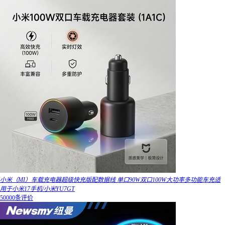
小米（MI）车载充电器超级快充版配数据线 单口90W双口100W大功率多功能车充适
用于小米17手机/小米YU7GT
50000条评价