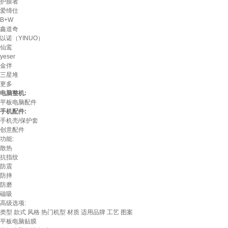
护膜者
爱缔仕
B+W
鑫道奇
以诺（YINUO）
仙鸾
yeser
金伴
三星堆
更多
电脑整机:
平板电脑配件
手机配件:
手机壳/保护套
创意配件
功能:
散热
抗指纹
防震
防摔
防磨
磁吸
高级选项:
类型
款式
风格
热门机型
材质
适用品牌
工艺
图案
平板电脑贴膜