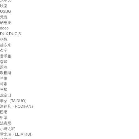
水草人
映棠
OSIJG
梵魂
酷思麦
doqo
DUX DUCIS
扬甄
越东来
久宇
君禾雅
森嵘
题洺
欧楷斯
兰惟
埠帝
三星
虎空口
泰朵（TAIDUO）
洛迪凡（RODIFAN）
巴麽
甲拿
法贵尼
小哥之家
雷米瑞（LEIMIRUI）