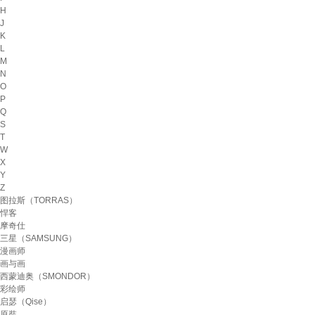
H
J
K
L
M
N
O
P
Q
S
T
W
X
Y
Z
图拉斯（TORRAS）
悍客
摩奇仕
三星（SAMSUNG）
漫画师
画与画
西蒙迪奥（SMONDOR）
彩绘师
启瑟（Qise）
原奘