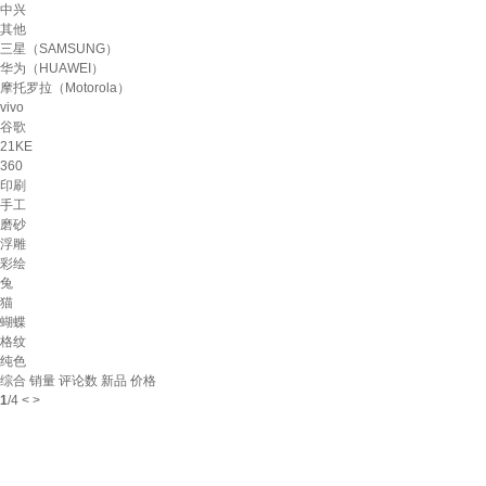
中兴
其他
三星（SAMSUNG）
华为（HUAWEI）
摩托罗拉（Motorola）
vivo
谷歌
21KE
360
印刷
手工
磨砂
浮雕
彩绘
兔
猫
蝴蝶
格纹
纯色
综合
销量
评论数
新品
价格
1
/
4
<
>