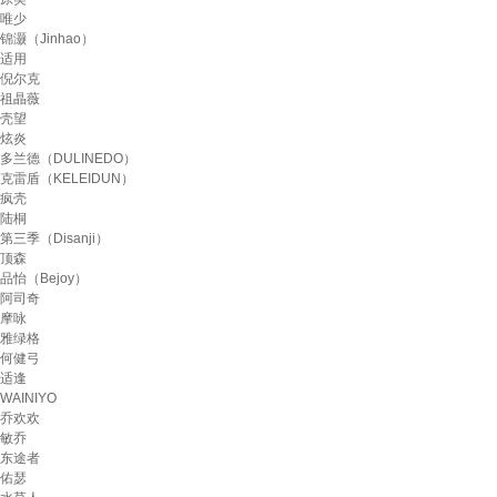
唯少
锦灏（Jinhao）
适用
倪尔克
祖瞐薇
壳望
炫炎
多兰德（DULINEDO）
克雷盾（KELEIDUN）
疯壳
陆桐
第三季（Disanji）
顶森
品怡（Bejoy）
阿司奇
摩咏
雅绿格
何健弓
适逢
WAINIYO
乔欢欢
敏乔
东途者
佑瑟