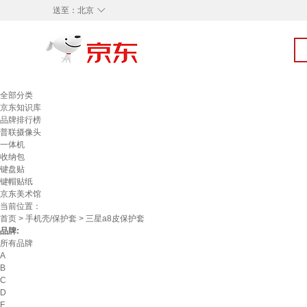
◇
送至：
北京
全部分类
京东知识库
品牌排行榜
普联摄像头
一体机
收纳包
键盘贴
键帽贴纸
京东美术馆
当前位置：
首页
>
手机壳/保护套
> 三星a8皮保护套
品牌:
所有品牌
A
B
C
D
F