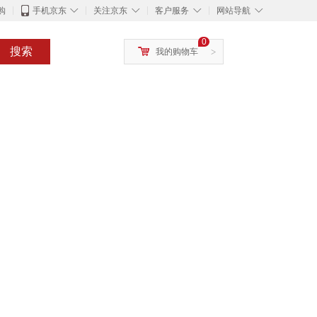
◇
◇
◇
◇
购
手机京东
关注京东
客户服务
网站导航
0
搜索
我的购物车
>