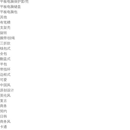
平板电脑保护套/壳
平板电脑键盘
平板电脑包
其他
有笔槽
支架壳
旋转
腕带/挂绳
三折款
钱包式
全包
翻盖式
半包
带指环
边框式
可爱
中国风
原创设计
英伦风
复古
商务
简约
日韩
商务风
卡通