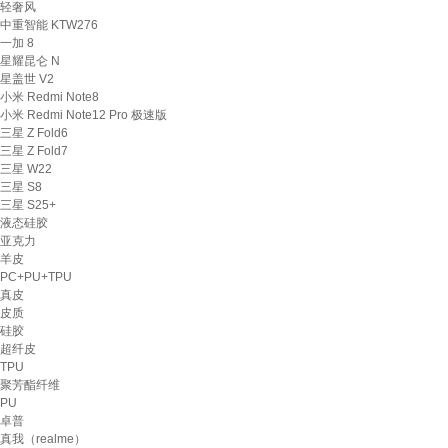
轻奢风
中重智能 KTW276
一加 8
星耀昆仑 N
星盖世 V2
小米 Redmi Note8
小米 Redmi Note12 Pro 极速版
三星 Z Fold6
三星 Z Fold7
三星 W22
三星 S8
三星 S25+
液态硅胶
亚克力
羊皮
PC+PU+TPU
真皮
皮质
硅胶
超纤皮
TPU
聚芳酯纤维
PU
卓普
真我（realme）