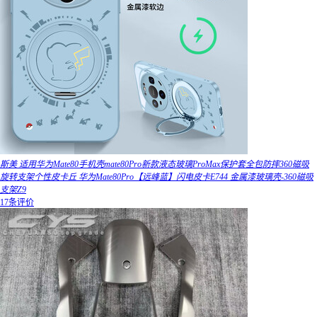
斯美 适用华为Mate80手机壳mate80Pro新款液态玻璃ProMax保护套全包防摔360磁吸
旋转支架个性皮卡丘 华为Mate80Pro【远峰蓝】闪电皮卡E744 金属漆玻璃壳-360磁吸
支架Z9
17条评价