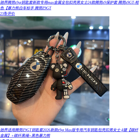
驰界腾势z9gt钥匙套新款专用max金属全包扣壳男女士24款腾势z9保护套 腾势z9GT-枪
色【暴力熊白车标手 腾势Z9GT
23条评价
驰界适用腾势Z9GT钥匙套2026新款z9gt Max版专用汽车钥匙包壳扣男女士 4键【碳纤
金属】+碳纤黑绳+黑色暴力熊