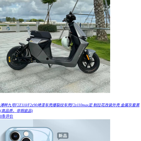
溥畔九号F2Z110/F2z90烤漆车壳爆裂纹车壳F2z110max定 制拉花改装外壳 金属灰套黑
(高品质，非瑕疵品)
0条评价