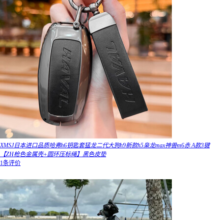
XMSJ日本进口品质哈弗h6钥匙套猛龙二代大狗h9新款h5枭龙max神兽m6赤 A款3键
【ZH枪色金属壳+圆环压标绳】黑色皮垫
1条评价