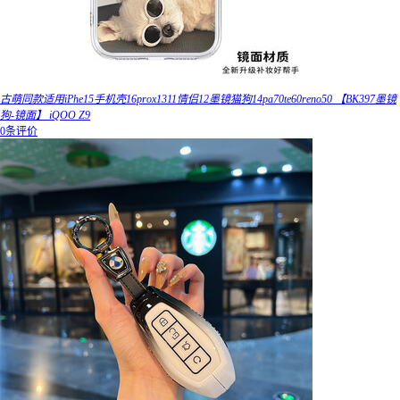
古萌同款适用iPhe15手机壳16prox1311情侣12墨镜猫狗14pa70te60reno50 【BK397墨镜
狗-镜面】 iQOO Z9
0条评价