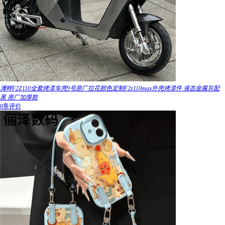
溥畔F2Z110全套烤漆车壳9号原厂拉花颜色定制F2z110max外壳烤漆件 液态金属灰配
黑 原厂加厚款
0条评价