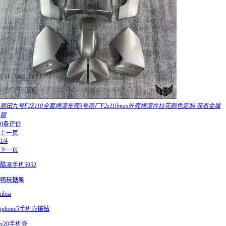
丽田九号F2Z110全套烤漆车壳9号原厂F2z110max外壳烤漆件拉花颜色定制 液态金属
银
0条评价
上一页
1/4
下一页
酷派手机5952
畅玩糖果
nbaa
iphone5手机壳镶钻
y20手机壳