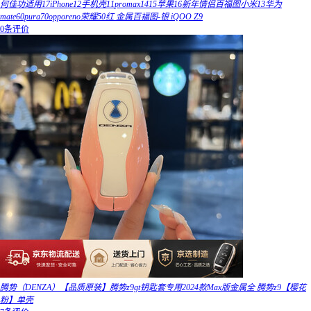
何佳功适用17iPhone12手机壳11promax1415苹果16新年情侣百福图小米13华为
mate60pura70opporeno荣耀50红 金属百福图-银 iQOO Z9
0条评价
腾势（DENZA）【品质原装】腾势z9gt钥匙套专用2024款Max版金属全 腾势z9【樱花
粉】单壳