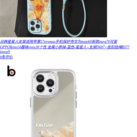
日韩星星人支架适用苹果17promax手机保护壳华为mate60新款pura70可爱
OPPOReno14趣味vivos30个性 金属小胖妹-蓝色-星星人+支架D607+皮扣挂绳B377
iqooz9
0条评价