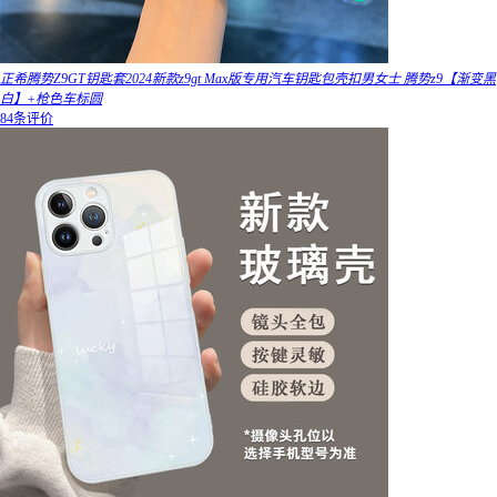
正希腾势Z9GT钥匙套2024新款z9gt Max版专用汽车钥匙包壳扣男女士 腾势z9【渐变黑
白】+枪色车标圆
84条评价