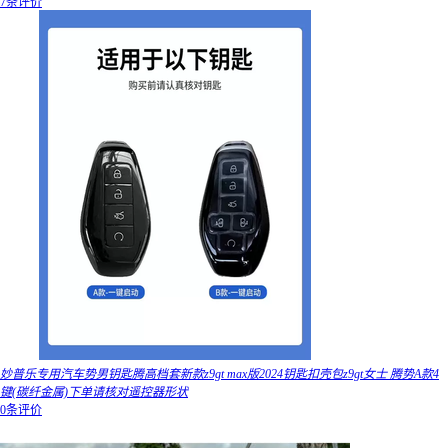
7条评价
妙普乐专用汽车势男钥匙腾高档套新款z9gt max版2024钥匙扣壳包z9gt女士 腾势A款4
键(碳纤金属)下单请核对遥控器形状
0条评价