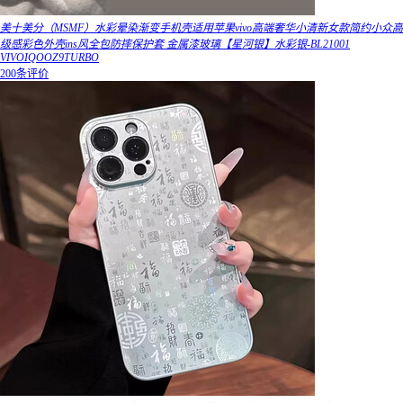
美十美分（MSMF）水彩晕染渐变手机壳适用苹果vivo高端奢华小清新女款简约小众高
级感彩色外壳ins风全包防摔保护套 金属漆玻璃【星河银】水彩银-BL21001
VIVOIQOOZ9TURBO
200条评价