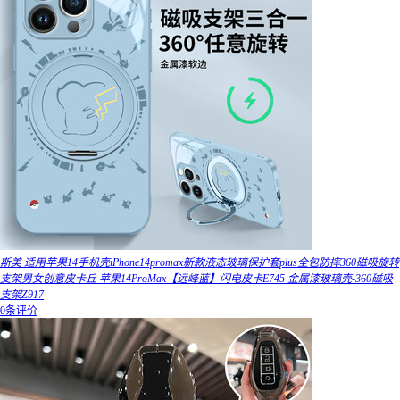
斯美 适用苹果14手机壳iPhone14promax新款液态玻璃保护套plus全包防摔360磁吸旋转
支架男女创意皮卡丘 苹果14ProMax【远峰蓝】闪电皮卡E745 金属漆玻璃壳-360磁吸
支架Z917
0条评价