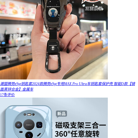
潮盟腾势z9gt钥匙套2024款腾势z9gt专用MAX Pro Ultra车钥匙套保护壳 智能D款【镜
面黑锌合金】金属车
17条评价