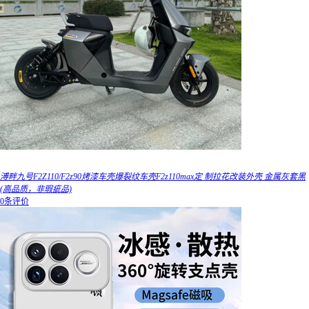
溥畔九号F2Z110/F2z90烤漆车壳爆裂纹车壳F2z110max定 制拉花改装外壳 金属灰套黑
(高品质，非瑕疵品)
0条评价