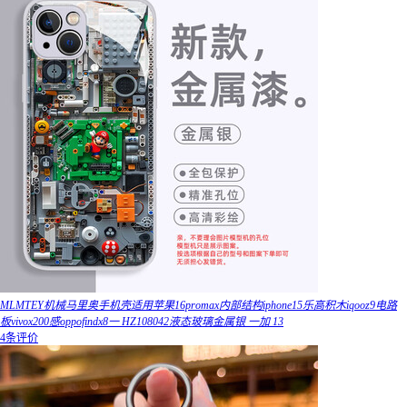
MLMTEY机械马里奥手机壳适用苹果16promax内部结构iphone15乐高积木iqooz9电路
板vivox200感oppofindx8一 HZ108042液态玻璃金属银 一加 13
4条评价