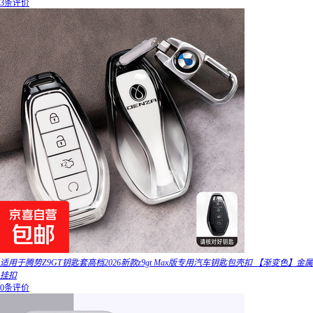
3条评价
适用于腾势Z9GT钥匙套高档2026新款z9gt Max版专用汽车钥匙包壳扣 【渐变色】金属
挂扣
0条评价