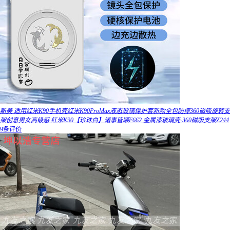
斯美 适用红米K90手机壳红米K90ProMax液态玻璃保护套新款全包防摔360磁吸旋转支
架创意男女高级感 红米K90【珍珠白】诸事皆顺F662 金属漆玻璃壳-360磁吸支架Z244
9条评价