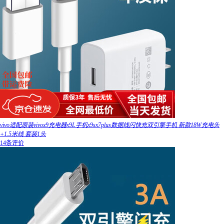
vivo适配原装vivox9充电器x9L手机x9sx7plus数据线闪快充双引擎手机 新款18W充电头
+1.5米线 套装1头
14条评价