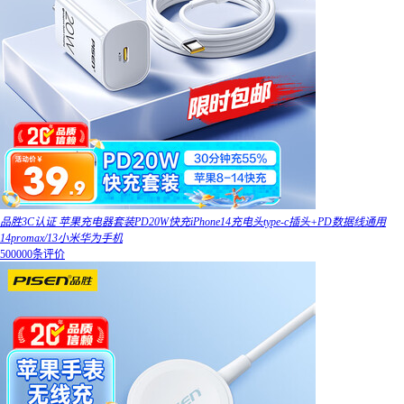
品胜3C认证 苹果充电器套装PD20W快充iPhone14充电头type-c插头+PD数据线通用
14promax/13小米华为手机
500000条评价