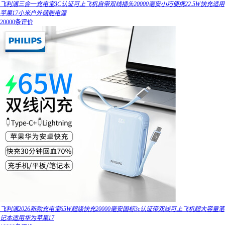
飞利浦三合一充电宝3C认证可上飞机自带双线插头20000毫安小巧便携22.5W快充适用
苹果17小米户外储能电源
20000条评价
飞利浦2026新款充电宝65W超级快充20000毫安国标3c认证带双线可上飞机超大容量笔
记本适用华为苹果17