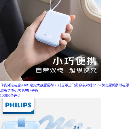
飞利浦充电宝20000毫安大容量国标3C认证可上飞机自带双线22.5W快充便携移动电源
适用华为小米苹果17手机
100000条评价