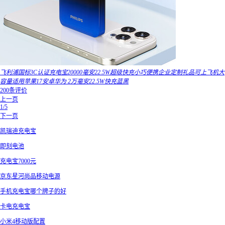
飞利浦国标3C认证充电宝20000毫安22.5W超级快充小巧便携企业定制礼品可上飞机大
容量适用苹果17安卓华为 2万毫安22.5W快充蓝黑
200条评价
上一页
1/5
下一页
凯瑞迪充电宝
即刻电池
充电宝7000元
京东星河尚品移动电源
手机充电宝哪个牌子的好
卡电充电宝
小米4移动版配置