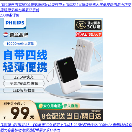
飞利浦充电宝20000毫安国标3c认证可带上飞机22.5W超级快充大容量移动电源小巧便
携适用于华为苹果17手机
20000条评价
飞利浦（PHILIPS）【充电宝3C认证可上飞机】22.5W超级快充10000mAh自带4线快充
超大容量移动电源适配苹果小米17华为