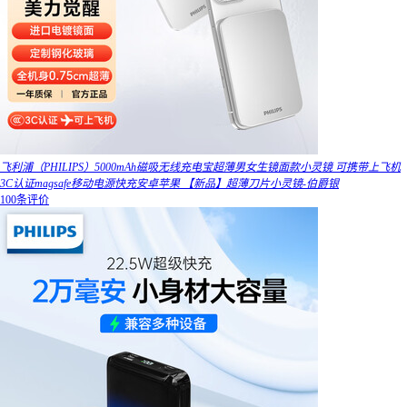
飞利浦（PHILIPS）5000mAh磁吸无线充电宝超薄男女生镜面款小灵镜 可携带上飞机
3C认证magsafe移动电源快充安卓苹果 【新品】超薄刀片小灵镜-伯爵银
100条评价