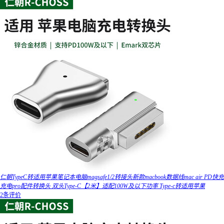
仁朝TypeC转适用苹果笔记本电脑magsafe1/2转接头新款macbook数据线mac air PD快充
充电pro配件转换头 双头Type-C【2米】适配100W及以下功率 Type-c转适用苹果
2条评价