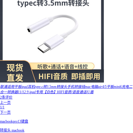
联浦适用平板ipad耳机type-c转3.5mm转接头手机转接线mac电脑air4/5平板mini6充电二
合一转换器11/12.9 ipad专用【白色】HIFI音质/语音通话/U盾
2条评价
上一页
1/1
下一页
macbookpro13键盘
转接头 macbook