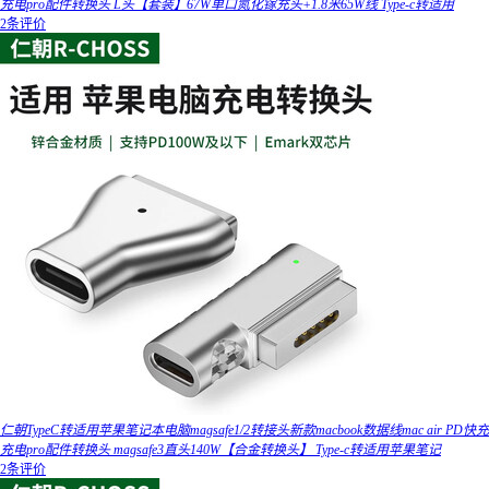
充电pro配件转换头 L头【套装】67W单口氮化镓充头+1.8米65W线 Type-c转适用
2条评价
仁朝TypeC转适用苹果笔记本电脑magsafe1/2转接头新款macbook数据线mac air PD快充
充电pro配件转换头 magsafe3直头140W【合金转换头】 Type-c转适用苹果笔记
2条评价