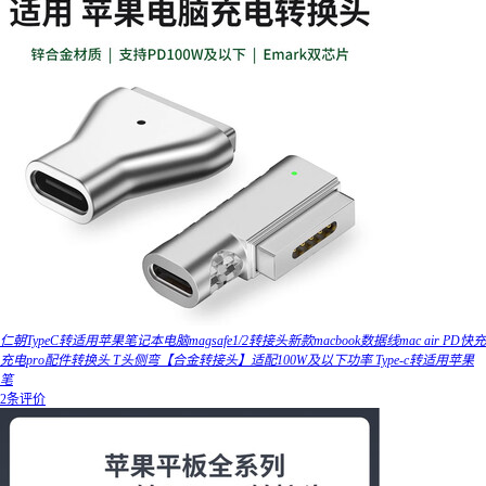
仁朝TypeC转适用苹果笔记本电脑magsafe1/2转接头新款macbook数据线mac air PD快充
充电pro配件转换头 T头侧弯【合金转接头】适配100W及以下功率 Type-c转适用苹果
笔
2条评价