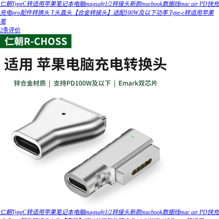
仁朝TypeC转适用苹果笔记本电脑magsafe1/2转接头新款macbook数据线mac air PD快充
充电pro配件转换头 T头直头【合金转接头】适配100W及以下功率 Type-c转适用苹果
笔
2条评价
仁朝TypeC转适用苹果笔记本电脑magsafe1/2转接头新款macbook数据线mac air PD快充