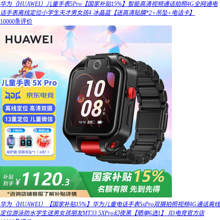
华为（HUAWEI）儿童手表5Pro【国家补贴15%】智能高清视频通话拍照4G全网通电
话手表离线定位小学生天才男女孩4 冰晶蓝【送高清贴膜*2+吊坠+电话卡】
10000条评价
华为（HUAWEI）【国家补贴15%】华为儿童电话手表5xPro双摄拍照视频4G通话离线
定位游泳防水学生送男女孩朋友MT33 5XPro幻夜黑【晒单6选1】 JD电竞官方店