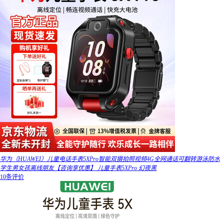
华为（HUAWEI）儿童电话手表5XPro智能双摄拍照视频4G全网通话可翻转游泳防水
学生男女孩离线朋友【咨询享优惠】 儿童手表5XPro 幻夜黑
10条评价