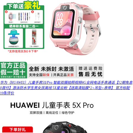
华为（HUAWEI）儿童手表5X/Pro 智能双摄拍照视频4G全网电话手表通话【12期免息
0首付】游泳防水学生男女孩离线 5X星云粉【送高清贴膜*2+吊坠+表带】 官方标配
19条评价