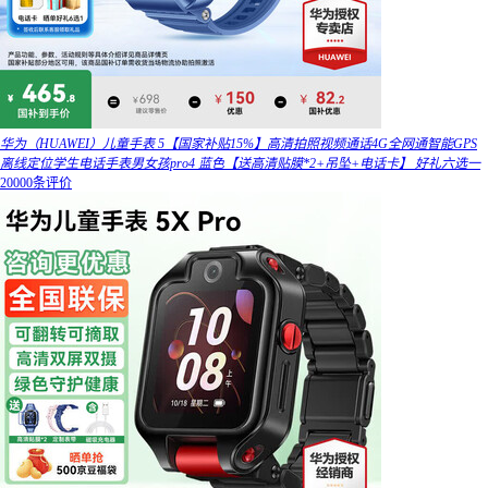
华为（HUAWEI）儿童手表 5【国家补贴15%】高清拍照视频通话4G全网通智能GPS
离线定位学生电话手表男女孩pro4 蓝色【送高清贴膜*2+吊坠+电话卡】 好礼六选一
20000条评价