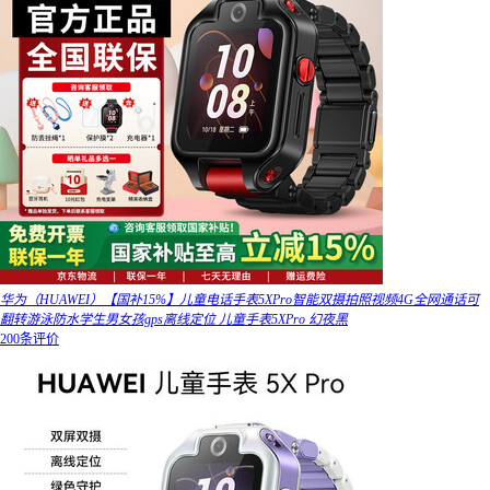
华为（HUAWEI）【国补15%】儿童电话手表5XPro智能双摄拍照视频4G全网通话可
翻转游泳防水学生男女孩gps离线定位 儿童手表5XPro 幻夜黑
200条评价