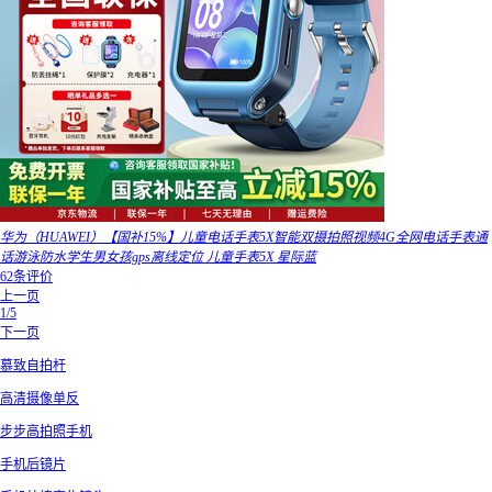
华为（HUAWEI）【国补15%】儿童电话手表5X智能双摄拍照视频4G全网电话手表通
话游泳防水学生男女孩gps离线定位 儿童手表5X 星际蓝
62条评价
上一页
1/5
下一页
慕致自拍杆
高清摄像单反
步步高拍照手机
手机后镜片