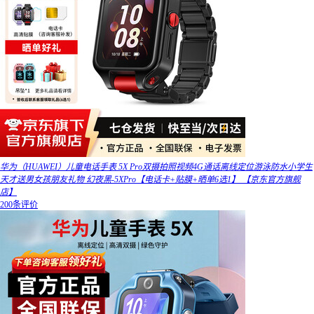
华为（HUAWEI）儿童电话手表 5X Pro双摄拍照视频4G通话离线定位游泳防水小学生
天才送男女孩朋友礼物 幻夜黑-5XPro【电话卡+贴膜+晒单6选1】 【京东官方旗舰
店】
200条评价