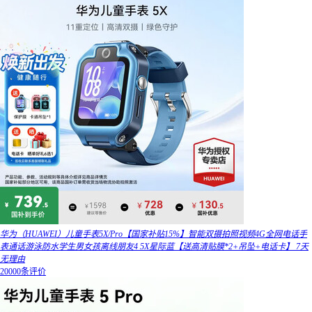
华为（HUAWEI）儿童手表5X/Pro【国家补贴15%】智能双摄拍照视频4G全网电话手
表通话游泳防水学生男女孩离线朋友4 5X星际蓝【送高清贴膜*2+吊坠+电话卡】 7天
无理由
20000条评价