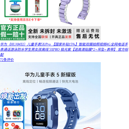
华为（HUAWEI）儿童手表5X/Pro 【国家补贴15%】智能双摄拍照视频4G全网电话手
表通话游泳防水学生男女孩离线 5XPRO 极光紫【送高清贴膜*2+吊坠+表带】 官方标
配
72条评价