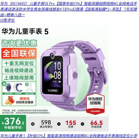
华为（HUAWEI）儿童手表5X Pro【国家补贴15%】智能双摄拍照视频4G全网电话手
表通话游泳防水学生男女孩离线朋友4 5XPro幻夜黑【送高清贴膜*2+吊坠】 7天无理
由+晒单八选一
10条评价
华为儿童手表 5【补贴15%】智能高清视频通话拍照4G全网通电话手表离线定位小学