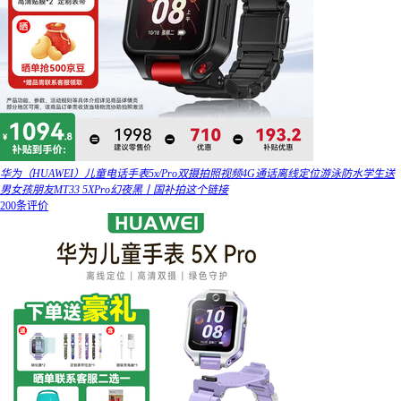
华为（HUAWEI）儿童电话手表5x/Pro双摄拍照视频4G通话离线定位游泳防水学生送
男女孩朋友MT33 5XPro幻夜黑丨国补拍这个链接
200条评价