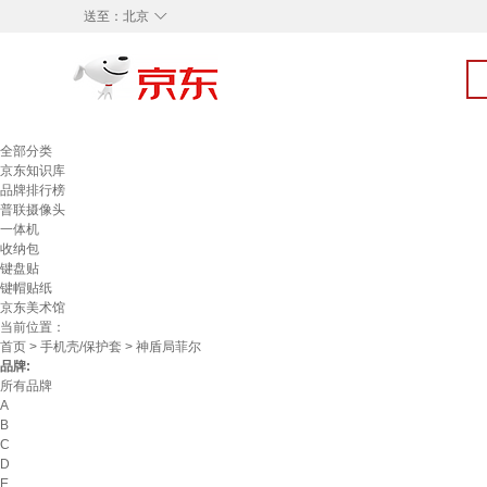
◇
送至：
北京
全部分类
京东知识库
品牌排行榜
普联摄像头
一体机
收纳包
键盘贴
键帽贴纸
京东美术馆
当前位置：
首页
>
手机壳/保护套
> 神盾局菲尔
品牌:
所有品牌
A
B
C
D
E