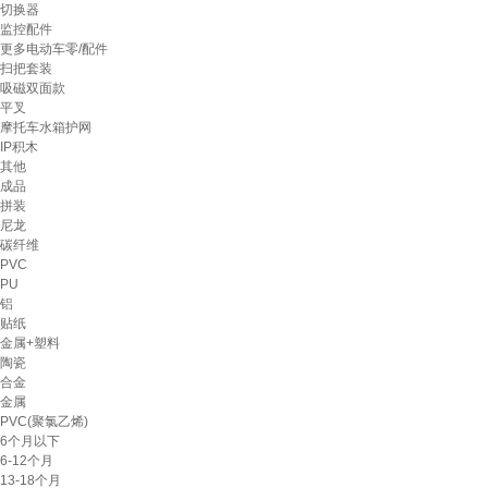
切换器
监控配件
更多电动车零/配件
扫把套装
吸磁双面款
平叉
摩托车水箱护网
IP积木
其他
成品
拼装
尼龙
碳纤维
PVC
PU
铝
贴纸
金属+塑料
陶瓷
合金
金属
PVC(聚氯乙烯)
6个月以下
6-12个月
13-18个月