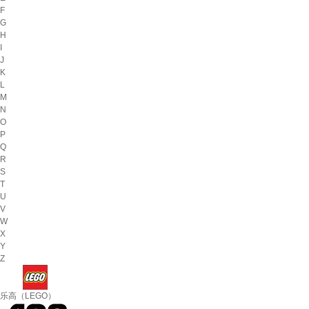
F
G
H
I
J
K
L
M
N
O
P
Q
R
S
T
U
V
W
X
Y
Z
乐高（LEGO）