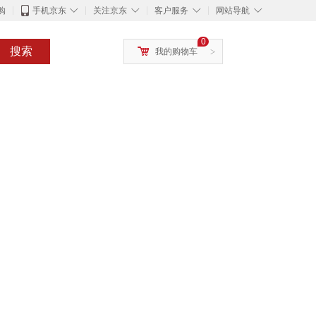
◇
◇
◇
◇
购
手机京东
关注京东
客户服务
网站导航
0
搜索
我的购物车
>