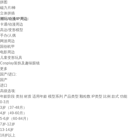
拼图
磁力片/棒
立体拼插
潮玩/动漫/IP周边:
卡通/动漫周边
高达/变形模型
手办/人偶
网游周边
国创机甲
电影周边
儿童变形玩具
Cosplay装扮及趣味眼镜
更多
国产/进口:
国产
进口
高级选项:
年龄阶段
类别
材质
适用年龄
模型系列
产品类型
颗粒数
IP类型
比例
款式
功能
0-3月
3岁（37-48月）
4岁（49-60月）
5-6岁（60-84月）
7岁-12岁
13-14岁
18岁以上