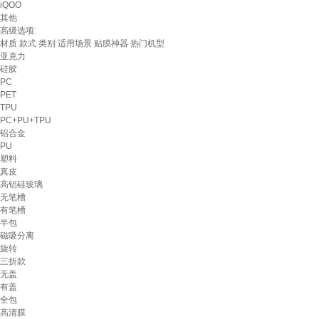
iQOO
其他
高级选项:
材质
款式
类别
适用场景
贴膜神器
热门机型
亚克力
硅胶
PC
PET
TPU
PC+PU+TPU
铝合金
PU
塑料
真皮
高铝硅玻璃
无笔槽
有笔槽
半包
磁吸分离
旋转
三折款
无盖
有盖
全包
高清膜