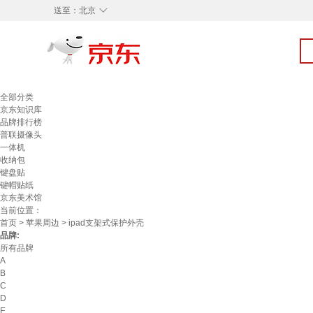
◇
送至：
北京
全部分类
京东知识库
品牌排行榜
普联摄像头
一体机
收纳包
键盘贴
键帽贴纸
京东美术馆
当前位置：
首页
>
苹果周边
> ipad支架式保护外壳
品牌:
所有品牌
A
B
C
D
E