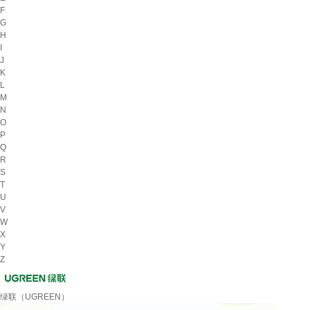
F
G
H
I
J
K
L
M
N
O
P
Q
R
S
T
U
V
W
X
Y
Z
绿联（UGREEN）