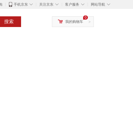
◇
◇
◇
◇
购
手机京东
关注京东
客户服务
网站导航
0
搜索
我的购物车
>