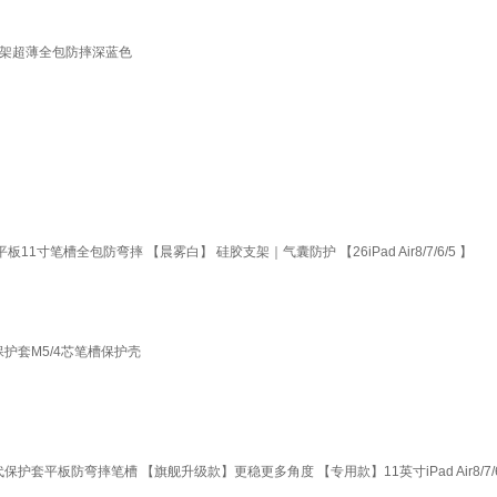
平板三折支架超薄全包防摔深蓝色
平板11寸笔槽全包防弯摔 【晨雾白】 硅胶支架｜气囊防护 【26iPad Air8/7/6/5 】
3寸保护套M5/4芯笔槽保护壳
11代保护套平板防弯摔笔槽 【旗舰升级款】更稳更多角度 【专用款】11英寸iPad Air8/7/6