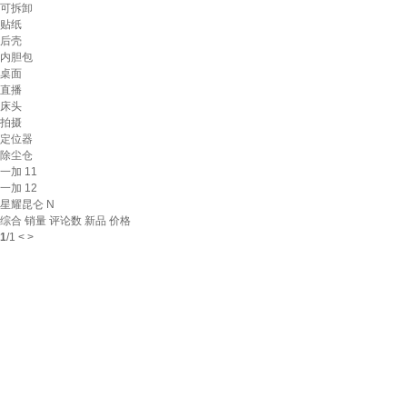
可拆卸
贴纸
后壳
内胆包
桌面
直播
床头
拍摄
定位器
除尘仓
一加 11
一加 12
星耀昆仑 N
综合
销量
评论数
新品
价格
1
/
1
<
>