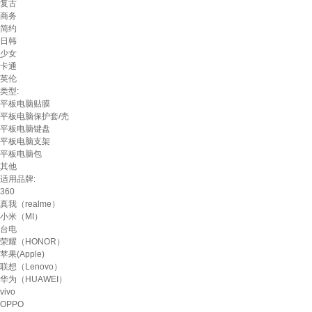
复古
商务
简约
日韩
少女
卡通
英伦
类型:
平板电脑贴膜
平板电脑保护套/壳
平板电脑键盘
平板电脑支架
平板电脑包
其他
适用品牌:
360
真我（realme）
小米（MI）
台电
荣耀（HONOR）
苹果(Apple)
联想（Lenovo）
华为（HUAWEI）
vivo
OPPO