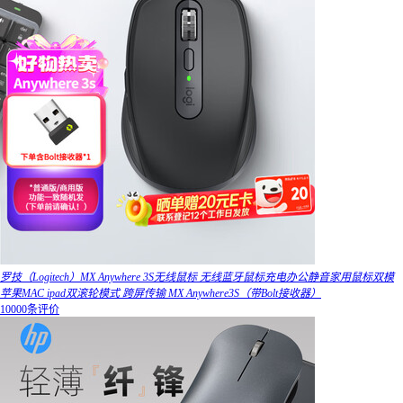
罗技（Logitech）MX Anywhere 3S无线鼠标 无线蓝牙鼠标充电办公静音家用鼠标双模
苹果MAC ipad双滚轮模式 跨屏传输 MX Anywhere3S（带Bolt接收器）
10000条评价