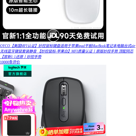
OYCO【美国MFI认证】妙控鼠标键盘适用于苹果ipad平板MacBook笔记本电脑台式air
无线蓝牙键鼠套装静音 【妙控鼠标-苹果白】MFI质量认证丨原版妙控手势 顶配同芯
【官新1:1还原丨妙控手势
10000条评价