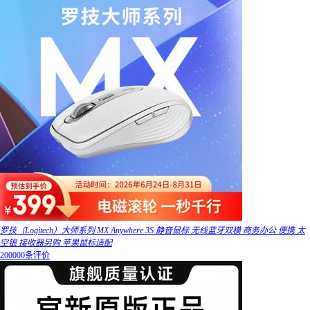
罗技（Logitech）大师系列 MX Anywhere 3S 静音鼠标 无线蓝牙双模 商务办公 便携 太
空银 接收器另购 苹果鼠标适配
200000条评价