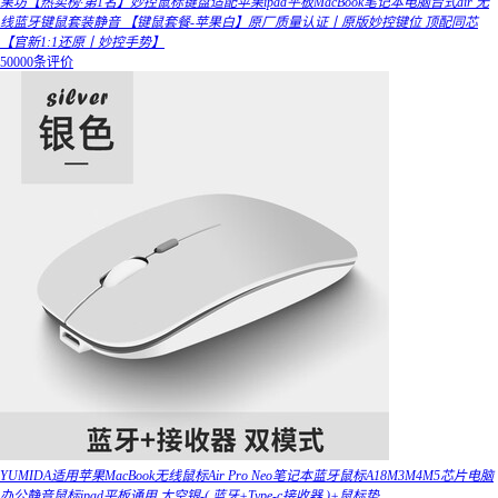
果坊【热卖榜·第1名】妙控鼠标键盘适配苹果ipad平板MacBook笔记本电脑台式air 无
线蓝牙键鼠套装静音 【键鼠套餐-苹果白】原厂质量认证丨原版妙控键位 顶配同芯
【官新1:1还原丨妙控手势】
50000条评价
YUMIDA适用苹果MacBook无线鼠标Air Pro Neo笔记本蓝牙鼠标A18M3M4M5芯片电脑
办公静音鼠标ipad平板通用 太空银-( 蓝牙+Type-c接收器 )+鼠标垫