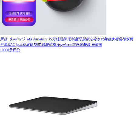
罗技（Logitech）MX Anywhere 3S无线鼠标 无线蓝牙鼠标充电办公静音家用鼠标双模
苹果MAC ipad双滚轮模式 跨屏传输 Anywhere 3S升级静音 石墨黑
10000条评价