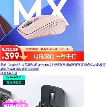
罗技（Logitech）大师系列 MX Anywhere 3S 静音鼠标 无线蓝牙双模 商务办公 便携 茱
萸粉 接收器另购 苹果鼠标适配
200000条评价