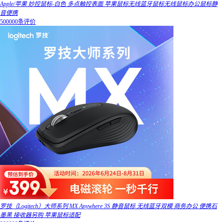
Apple/苹果 妙控鼠标-白色 多点触控表面 苹果鼠标无线蓝牙鼠标无线鼠标办公鼠标静
音便携
500000条评价
罗技（Logitech）大师系列 MX Anywhere 3S 静音鼠标 无线蓝牙双模 商务办公 便携石
墨黑 接收器另购 苹果鼠标适配