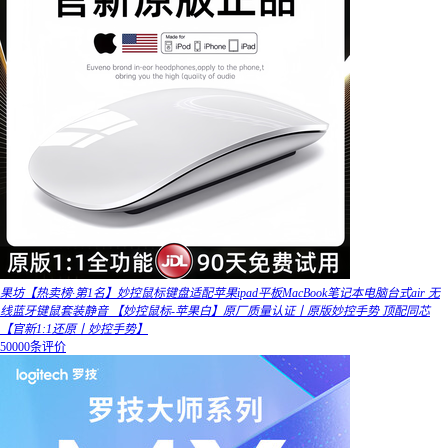
果坊【热卖榜·第1名】妙控鼠标键盘适配苹果ipad平板MacBook笔记本电脑台式air 无
线蓝牙键鼠套装静音 【妙控鼠标-苹果白】原厂质量认证丨原版妙控手势 顶配同芯
【官新1:1还原丨妙控手势】
50000条评价