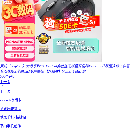
罗技（Logitech）大师系列MX Master4高性能无线蓝牙鼠标Master3s升级版人体工学轻
音双模Mac苹果ipad专用鼠标 【升级款】Master 4 Mac 黑
500条评价
上一页
1/5
下一页
iphone6存储卡
苹果原装绿点
苹果手机4按键贴
平拍手机超薄