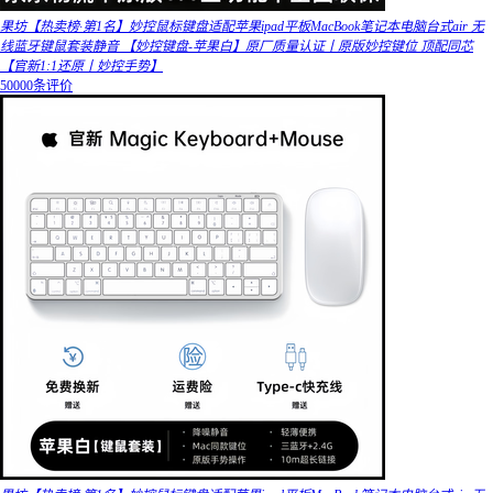
果坊【热卖榜·第1名】妙控鼠标键盘适配苹果ipad平板MacBook笔记本电脑台式air 无
线蓝牙键鼠套装静音 【妙控键盘-苹果白】原厂质量认证丨原版妙控键位 顶配同芯
【官新1:1还原丨妙控手势】
50000条评价