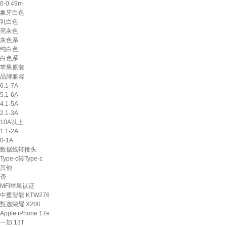
0-0.49m
象牙白色
乳白色
亮灰色
灰色系
纯白色
白色系
苹果原装
品牌兼容
6.1-7A
5.1-6A
4.1-5A
2.1-3A
10A以上
1.1-2A
0-1A
数据线转接头
Type-c转Type-c
其他
否
MFi苹果认证
中重智能 KTW276
甄选荣耀 X200
Apple iPhone 17e
一加 13T