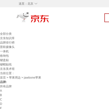
◇
送至：
北京
全部分类
京东知识库
品牌排行榜
普联摄像头
一体机
收纳包
键盘贴
键帽贴纸
京东美术馆
当前位置：
首页
>
苹果周边
> jawbone苹果
品牌:
所有品牌
A
B
C
D
E