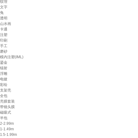
纹理
文字
兔
透明
山水画
卡通
注塑
印刷
手工
磨砂
模内注塑(IML)
鎏金
镭射
浮雕
电镀
彩绘
支架壳
全包
壳膜套装
带镜头膜
磁吸式
半包
2-2.99m
1-1.49m
1.5-1.99m