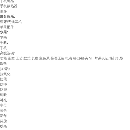
手机饰品
手机散热器
更多
影音娱乐:
蓝牙/无线耳机
苹果配件
水果:
苹果
手机:
手机
高级选项:
功能
图案
工艺
款式
长度
主色系
是否原装
电流
接口/接头
MFi苹果认证
热门机型
散热
抗指纹
抗氧化
防震
防摔
防磨
磁吸
补光
字母
撞色
新年
笑脸
线条