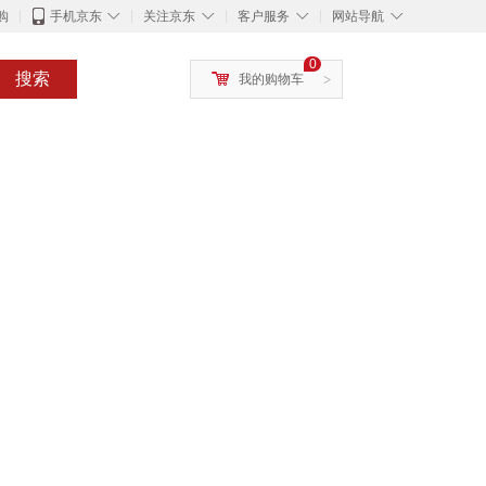
◇
◇
◇
◇
购
手机京东
关注京东
客户服务
网站导航
0
搜索
我的购物车
>