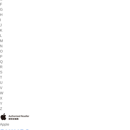
F
G
H
I
J
K
L
M
N
O
P
Q
R
S
T
U
V
W
X
Y
Z
Apple