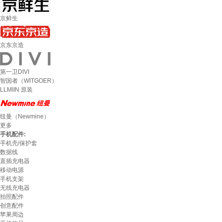
京鲜生
京东京造
第一卫DIVI
智国者（WITGOER）
LLMIIN 原装
纽曼（Newmine）
更多
手机配件:
手机壳/保护套
数据线
直插充电器
移动电源
手机支架
无线充电器
拍照配件
创意配件
苹果周边