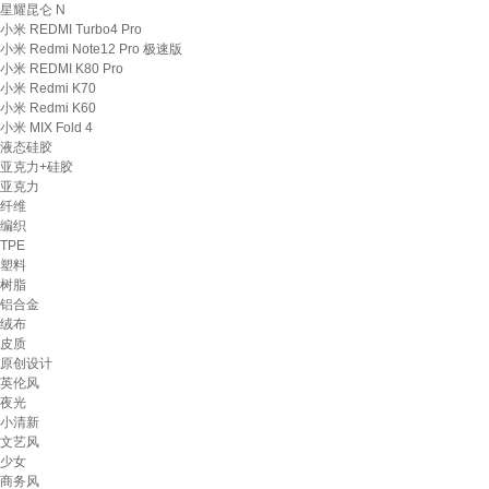
星耀昆仑 N
小米 REDMI Turbo4 Pro
小米 Redmi Note12 Pro 极速版
小米 REDMI K80 Pro
小米 Redmi K70
小米 Redmi K60
小米 MIX Fold 4
液态硅胶
亚克力+硅胶
亚克力
纤维
编织
TPE
塑料
树脂
铝合金
绒布
皮质
原创设计
英伦风
夜光
小清新
文艺风
少女
商务风