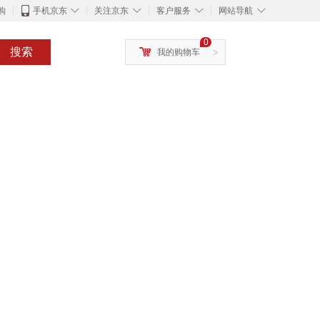
◇
◇
◇
◇
购
手机京东
关注京东
客户服务
网站导航
0
搜索
我的购物车
>