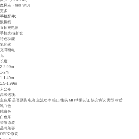
魔风者（moFWO）
更多
手机配件:
数据线
直插充电器
手机壳/保护套
特色功能:
氮化镓
充满断电
无
长度:
2-2.99m
1-2m
1-1.49m
1.5-1.99m
未公布
高级选项:
主色系
是否原装
电流
主流功率
接口/接头
MFi苹果认证
快充协议
类型
材质
乳白色
纯白色
白色系
荣耀原装
品牌兼容
OPPO原装