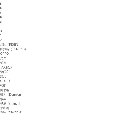
L
M
O
P
S
T
X
Y
Z
品胜（PISEN）
图拉斯（TORRAS）
OPPO
光界
烁扬
华为能源
绿联客
喆凡
CLCEY
韩豹
阿思络
戴为（Derrwerr）
索赢
畅尼（changni）
薏和善
夏弦（XIAXIAN）