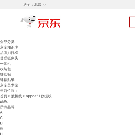
◇
送至：
北京
全部分类
京东知识库
品牌排行榜
普联摄像头
一体机
收纳包
键盘贴
键帽贴纸
京东美术馆
当前位置：
首页
>
数据线
> oppoa51数据线
品牌:
所有品牌
A
C
D
G
H