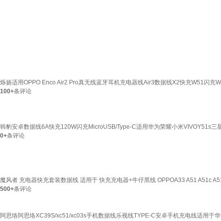
烁扬适用OPPO Enco Air2 Pro真无线蓝牙耳机充电器线Air3数据线X2快充W51闪充W31
100+
条评论
韩豹安卓数据线6A快充120W闪充MicroUSB/Type-C适用华为荣耀小米VIVOY5
0+
条评论
魔风者 充电器快充套装数据线 适用于 快充充电器+牛仔黑线 OPPOA33 A51 A51c A51k
500+
条评论
阿思络阿思络XC39S/xc51/xc03s手机数据线乐视线TYPE-C安卓手机充电线适用于