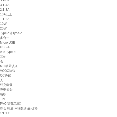
5.1-6A
3.1-4A
2.1-3A
10A以上
1.1-2A
10W
20W
Type-c转Type-c
多合一
Micro USB
USB-A
A to Type-c
其他
否
MFi苹果认证
VOOC协议
QC协议
无
线充套装
充电插头
编织
TPE
PVC(聚氯乙烯)
综合
销量
评论数
新品
价格
1
/
1
<
>