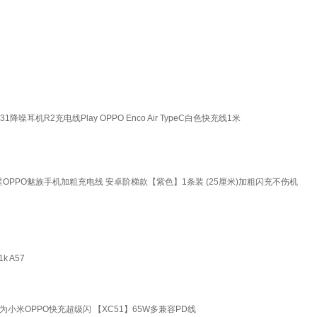
降噪耳机R2充电线Play OPPO Enco Air TypeC白色快充线1米
1s三星OPPO魅族手机加粗充电线 安卓阶梯款【紫色】1条装 (25厘米)加粗闪充不伤机
 A57
华为小米OPPO快充超级闪 【XC51】65W多兼容PD线