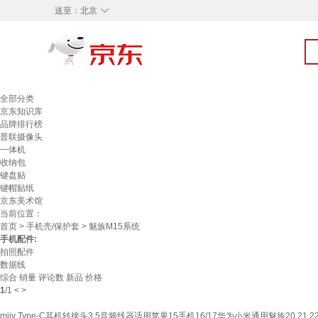
◇
送至：
北京
全部分类
京东知识库
品牌排行榜
普联摄像头
一体机
收纳包
键盘贴
键帽贴纸
京东美术馆
当前位置：
首页
>
手机壳/保护套
> 魅族M15系统
手机配件:
拍照配件
数据线
综合
销量
评论数
新品
价格
1
/
1
<
>
mijv Type-C耳机转接头3.5音频线器适用苹果15手机16/17华为小米通用魅族20 21 