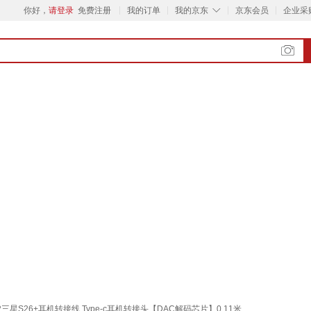
◇
你好，
请登录
免费注册
我的订单
我的京东
京东会员
企业采
22三星S26+耳机转接线 Type-c耳机转接头【DAC解码芯片】0.11米