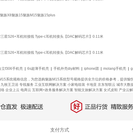
X8魅族15魅族M15魅族15plus
22三星S26+耳机转接线 Type-c耳机转接头【DAC解码芯片】0.11米
22三星S26+耳机转接线 Type-c耳机转接头【DAC解码芯片】0.11米
金立f306手机壳
|
6s超薄手机壳
|
手机外壳diy材料
|
iphone团
|
molang手机壳
|
M15系统规格信息，为您选购魅族M15系统型号规格提供全方位的价格参考，提供愉
九牧王卫浴
专线服务
工业互联网解决方案
小家电组装
卡地亚
京东智联云
城市大数
网络
企业上云
电商云
互联网+政务服务解决方案
智能文旅解决方案
女式皮鞋
产业云解
好
直发，极速配送
正品行货，精致服务
支付方式