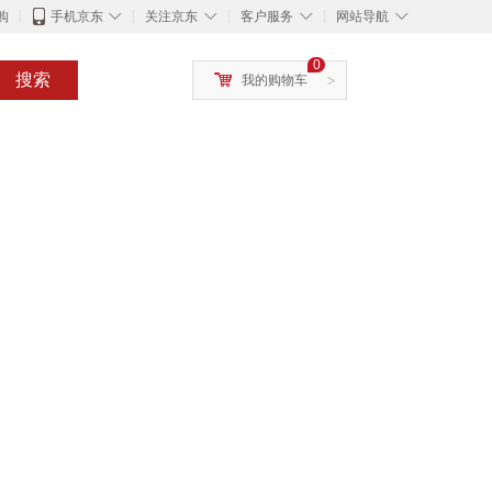
◇
◇
◇
◇
购
手机京东
关注京东
客户服务
网站导航
0
搜索
我的购物车
>