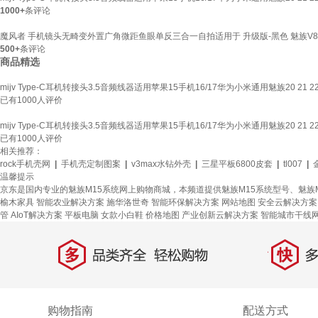
1000+
条评论
魔风者 手机镜头无畸变外置广角微距鱼眼单反三合一自拍适用于 升级版-黑色 魅族V8魅族
500+
条评论
商品精选
mijv Type-C耳机转接头3.5音频线器适用苹果15手机16/17华为小米通用魅族20 21 
已有
1000
人评价
mijv Type-C耳机转接头3.5音频线器适用苹果15手机16/17华为小米通用魅族20 21 
已有
1000
人评价
相关推荐：
rock手机壳网
|
手机壳定制图案
|
v3max水钻外壳
|
三星平板6800皮套
|
tl007
|
温馨提示
京东是国内专业的魅族M15系统网上购物商城，本频道提供魅族M15系统型号、魅族
榆木家具
智能农业解决方案
施华洛世奇
智能环保解决方案
网站地图
安全云解决方案
管
AIoT解决方案
平板电脑
女款小白鞋
价格地图
产业创新云解决方案
智能城市干线
多
快
品类齐全，轻松购物
多仓
购物指南
配送方式