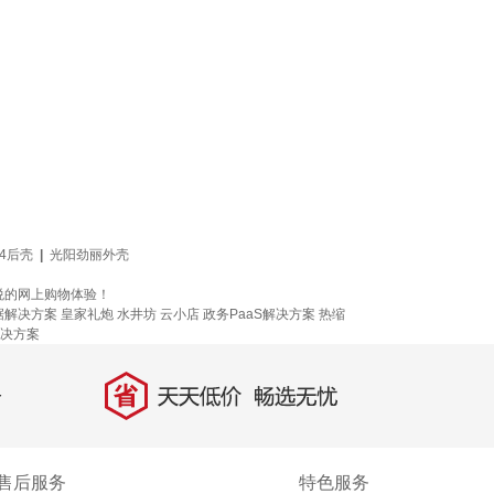
g4后壳
|
光阳劲丽外壳
悦的网上购物体验！
据解决方案
皇家礼炮
水井坊
云小店
政务PaaS解决方案
热缩
决方案
省
天天低价，畅选无忧
售后服务
特色服务