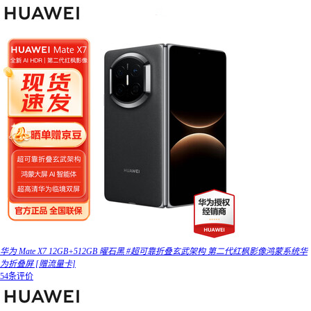
华为 Mate X7 12GB+512GB 曜石黑 #超可靠折叠玄武架构 第二代红枫影像鸿蒙系统华
为折叠屏 [赠流量卡]
54条评价