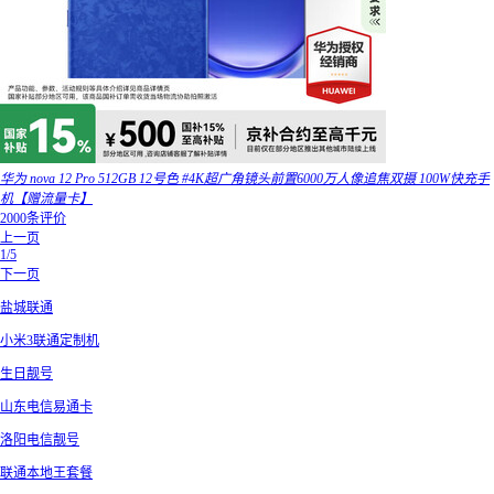
华为 nova 12 Pro 512GB 12号色 #4K超广角镜头前置6000万人像追焦双摄 100W快充手
机【赠流量卡】
2000条评价
上一页
1/5
下一页
盐城联通
小米3联通定制机
生日靓号
山东电信易通卡
洛阳电信靓号
联通本地王套餐