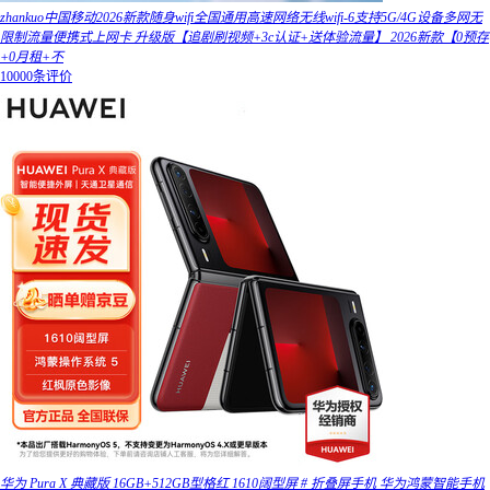
zhankuo中国移动2026新款随身wifi全国通用高速网络无线wifi-6支持5G/4G设备多网无
限制流量便携式上网卡 升级版【追剧刷视频+3c认证+送体验流量】 2026新款【0预存
+0月租+不
10000条评价
华为 Pura X 典藏版 16GB+512GB型格红 1610阔型屏 # 折叠屏手机 华为鸿蒙智能手机