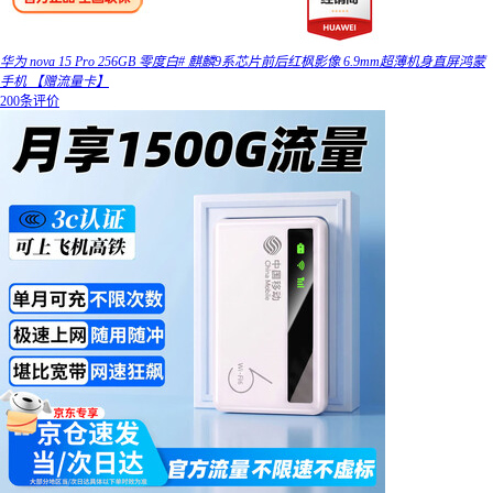
华为 nova 15 Pro 256GB 零度白# 麒麟9系芯片前后红枫影像 6.9mm超薄机身直屏鸿蒙
手机 【赠流量卡】
200条评价