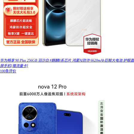
华为畅享 90 Plus 256GB 羽沙白 #麒麟8系芯片 鸿蒙AI防诈 6620mAh巨鲸大电池 护眼直
屏手机[赠流量卡]
100条评价