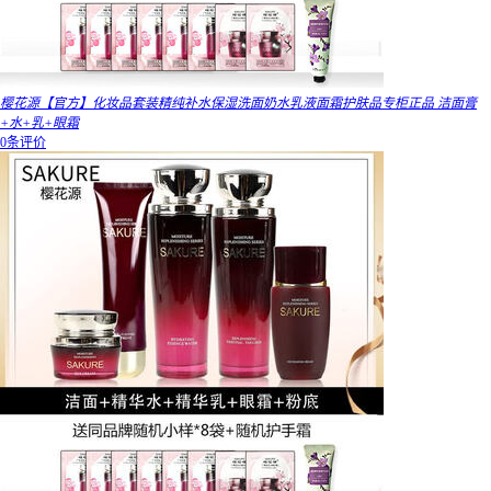
樱花源【官方】化妆品套装精纯补水保湿洗面奶水乳液面霜护肤品专柜正品 洁面膏
+水+乳+眼霜
0条评价