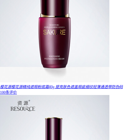
樱花源樱花源精纯遮瑕粉底霜40g 提亮肤色遮盖瑕疵细纹轻薄通透带防伪码
100条评价