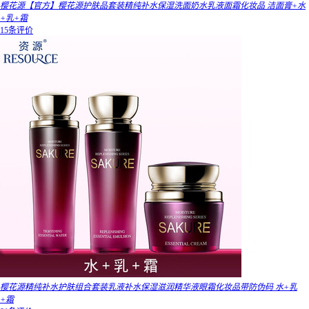
樱花源【官方】樱花源护肤品套装精纯补水保湿洗面奶水乳液面霜化妆品 洁面膏+水
+乳+霜
15条评价
樱花源精纯补水护肤组合套装乳液补水保湿滋润精华液眼霜化妆品带防伪码 水+乳
+霜