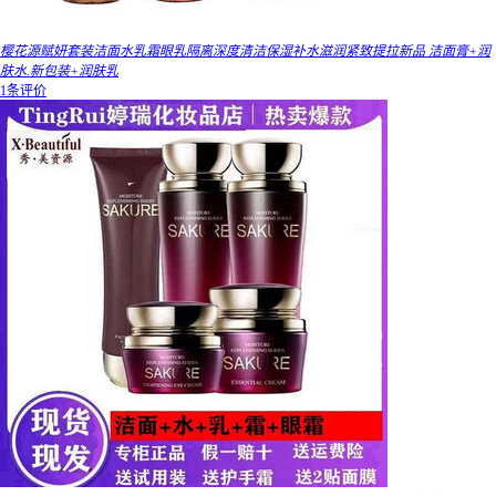
樱花源赋妍套装洁面水乳霜眼乳隔离深度清洁保湿补水滋润紧致提拉新品 洁面膏+润
肤水.新包装+润肤乳
1条评价