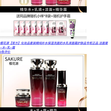
樱花源【官方】化妆品套装精纯补水保湿洗面奶水乳液面霜护肤品专柜正品 洁面膏
+水+乳+霜
0条评价