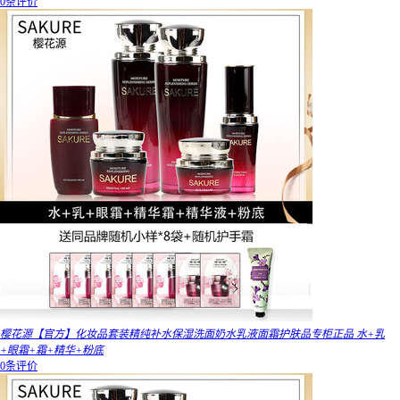
0条评价
樱花源【官方】化妆品套装精纯补水保湿洗面奶水乳液面霜护肤品专柜正品 水+乳
+眼霜+霜+精华+粉底
0条评价