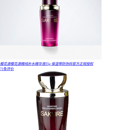
樱花源樱花源精纯补水精华液35g 保湿带防伪码官方正规授权
71条评价